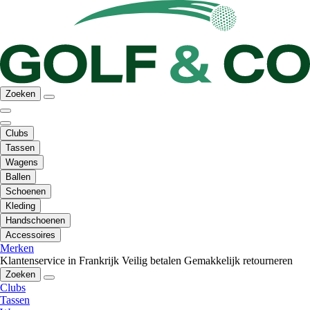
Zoeken
Clubs
Tassen
Wagens
Ballen
Schoenen
Kleding
Handschoenen
Accessoires
Merken
Klantenservice in Frankrijk
Veilig betalen
Gemakkelijk retourneren
Zoeken
Clubs
Tassen