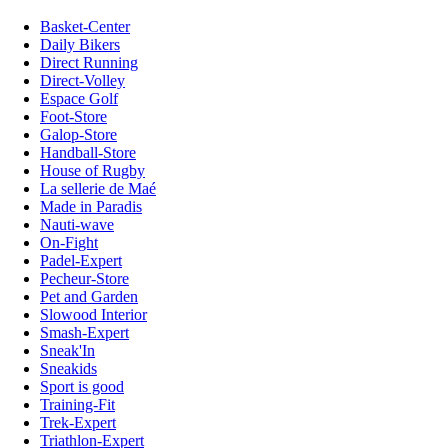
Basket-Center
Daily Bikers
Direct Running
Direct-Volley
Espace Golf
Foot-Store
Galop-Store
Handball-Store
House of Rugby
La sellerie de Maé
Made in Paradis
Nauti-wave
On-Fight
Padel-Expert
Pecheur-Store
Pet and Garden
Slowood Interior
Smash-Expert
Sneak'In
Sneakids
Sport is good
Training-Fit
Trek-Expert
Triathlon-Expert