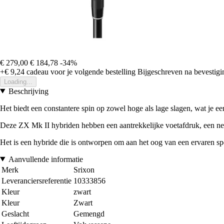
€ 279,00
€ 184,78
-34%
+€ 9,24
cadeau voor je volgende bestelling
Bijgeschreven na bevestigin
Loading...
Beschrijving
Het biedt een constantere spin op zowel hoge als lage slagen, wat je e
Deze ZX Mk II hybriden hebben een aantrekkelijke voetafdruk, een neu
Het is een hybride die is ontworpen om aan het oog van een ervaren spe
Aanvullende informatie
Merk
Srixon
Leveranciersreferentie
10333856
Kleur
zwart
Kleur
Zwart
Geslacht
Gemengd