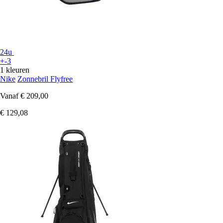
24u
+-3
1 kleuren
Nike
Zonnebril Flyfree
Vanaf
€ 209,00
€ 129,08