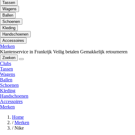
Tassen
Wagens
Ballen
Schoenen
Kleding
Handschoenen
Accessoires
Merken
Klantenservice in Frankrijk
Veilig betalen
Gemakkelijk retourneren
Zoeken
Clubs
Tassen
Wagens
Ballen
Schoenen
Kleding
Handschoenen
Accessoires
Merken
Home
/
Merken
/
Nike