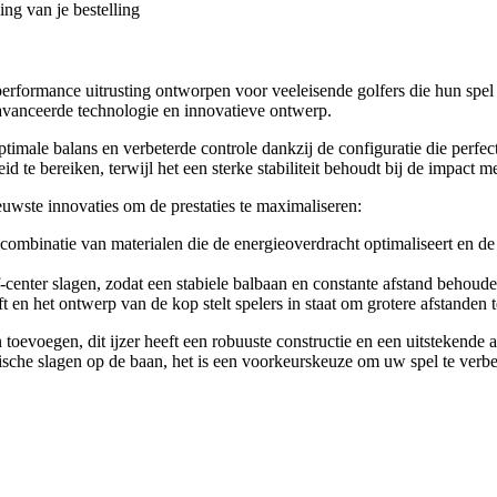
ng van je bestelling
formance uitrusting ontworpen voor veeleisende golfers die hun spel wil
eavanceerde technologie en innovatieve ontwerp.
timale balans en verbeterde controle dankzij de configuratie die perfect
 te bereiken, terwijl het een sterke stabiliteit behoudt bij de impact me
uwste innovaties om de prestaties te maximaliseren:
combinatie van materialen die de energieoverdracht optimaliseert en de
f-center slagen, zodat een stabiele balbaan en constante afstand behouden
ft en het ontwerp van de kop stelt spelers in staat om grotere afstanden
n toevoegen, dit ijzer heeft een robuuste constructie en een uitstekend
gische slagen op de baan, het is een voorkeurskeuze om uw spel te verbe