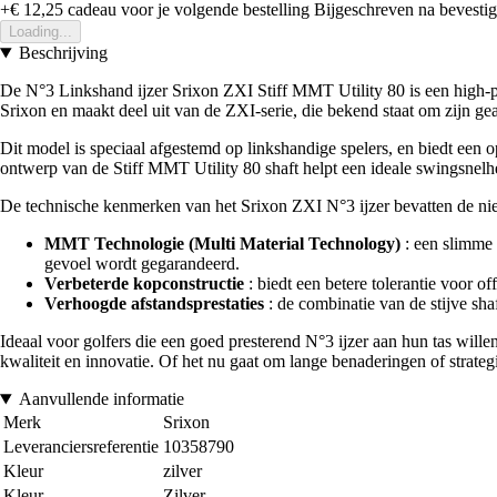
+€ 12,25
cadeau voor je volgende bestelling
Bijgeschreven na bevestigi
Loading...
Beschrijving
De N°3 Linkshand ijzer Srixon ZXI Stiff MMT Utility 80 is een high-per
Srixon en maakt deel uit van de ZXI-serie, die bekend staat om zijn g
Dit model is speciaal afgestemd op linkshandige spelers, en biedt een op
ontwerp van de Stiff MMT Utility 80 shaft helpt een ideale swingsnelheid
De technische kenmerken van het Srixon ZXI N°3 ijzer bevatten de nie
MMT Technologie (Multi Material Technology)
: een slimme 
gevoel wordt gegarandeerd.
Verbeterde kopconstructie
: biedt een betere tolerantie voor of
Verhoogde afstandsprestaties
: de combinatie van de stijve sha
Ideaal voor golfers die een goed presterend N°3 ijzer aan hun tas wille
kwaliteit en innovatie. Of het nu gaat om lange benaderingen of strate
Aanvullende informatie
Merk
Srixon
Leveranciersreferentie
10358790
Kleur
zilver
Kleur
Zilver