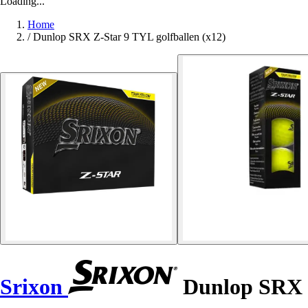
Loading...
Home
/
Dunlop SRX Z-Star 9 TYL golfballen (x12)
Srixon
Dunlop SRX Z