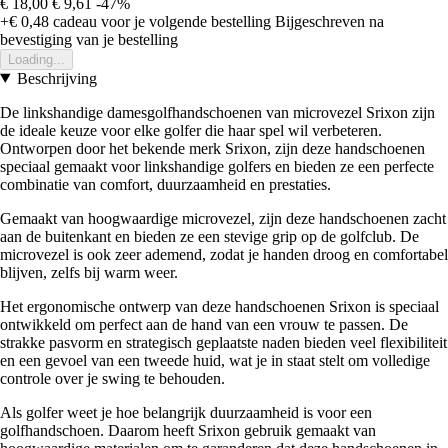
€ 18,00
€ 9,61
-47%
+€ 0,48
cadeau voor je volgende bestelling
Bijgeschreven na
bevestiging van je bestelling
Loading...
Beschrijving
De linkshandige damesgolfhandschoenen van microvezel Srixon zijn
de ideale keuze voor elke golfer die haar spel wil verbeteren.
Ontworpen door het bekende merk Srixon, zijn deze handschoenen
speciaal gemaakt voor linkshandige golfers en bieden ze een perfecte
combinatie van comfort, duurzaamheid en prestaties.
Gemaakt van hoogwaardige microvezel, zijn deze handschoenen zacht
aan de buitenkant en bieden ze een stevige grip op de golfclub. De
microvezel is ook zeer ademend, zodat je handen droog en comfortabel
blijven, zelfs bij warm weer.
Het ergonomische ontwerp van deze handschoenen Srixon is speciaal
ontwikkeld om perfect aan de hand van een vrouw te passen. De
strakke pasvorm en strategisch geplaatste naden bieden veel flexibiliteit
en een gevoel van een tweede huid, wat je in staat stelt om volledige
controle over je swing te behouden.
Als golfer weet je hoe belangrijk duurzaamheid is voor een
golfhandschoen. Daarom heeft Srixon gebruik gemaakt van