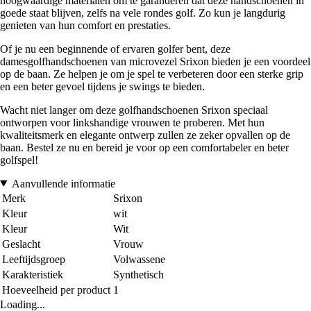
hoogwaardige materialen om te garanderen dat deze handschoenen in
goede staat blijven, zelfs na vele rondes golf. Zo kun je langdurig
genieten van hun comfort en prestaties.
Of je nu een beginnende of ervaren golfer bent, deze
damesgolfhandschoenen van microvezel Srixon bieden je een voordeel
op de baan. Ze helpen je om je spel te verbeteren door een sterke grip
en een beter gevoel tijdens je swings te bieden.
Wacht niet langer om deze golfhandschoenen Srixon speciaal
ontworpen voor linkshandige vrouwen te proberen. Met hun
kwaliteitsmerk en elegante ontwerp zullen ze zeker opvallen op de
baan. Bestel ze nu en bereid je voor op een comfortabeler en beter
golfspel!
Aanvullende informatie
Merk
Srixon
Kleur
wit
Kleur
Wit
Geslacht
Vrouw
Leeftijdsgroep
Volwassene
Karakteristiek
Synthetisch
Hoeveelheid per product
1
Loading...