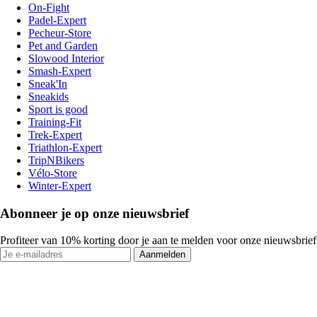
On-Fight
Padel-Expert
Pecheur-Store
Pet and Garden
Slowood Interior
Smash-Expert
Sneak'In
Sneakids
Sport is good
Training-Fit
Trek-Expert
Triathlon-Expert
TripNBikers
Vélo-Store
Winter-Expert
Abonneer je op onze nieuwsbrief
Profiteer van 10% korting door je aan te melden voor onze nieuwsbrief
Aanmelden