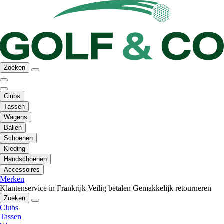
Zoeken
Clubs
Tassen
Wagens
Ballen
Schoenen
Kleding
Handschoenen
Accessoires
Merken
Klantenservice in Frankrijk
Veilig betalen
Gemakkelijk retourneren
Zoeken
Clubs
Tassen