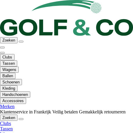
Zoeken
Clubs
Tassen
Wagens
Ballen
Schoenen
Kleding
Handschoenen
Accessoires
Merken
Klantenservice in Frankrijk
Veilig betalen
Gemakkelijk retourneren
Zoeken
Clubs
Tassen