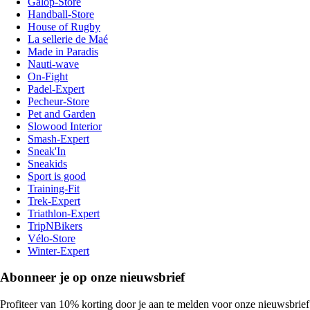
Galop-Store
Handball-Store
House of Rugby
La sellerie de Maé
Made in Paradis
Nauti-wave
On-Fight
Padel-Expert
Pecheur-Store
Pet and Garden
Slowood Interior
Smash-Expert
Sneak'In
Sneakids
Sport is good
Training-Fit
Trek-Expert
Triathlon-Expert
TripNBikers
Vélo-Store
Winter-Expert
Abonneer je op onze nieuwsbrief
Profiteer van 10% korting door je aan te melden voor onze nieuwsbrief