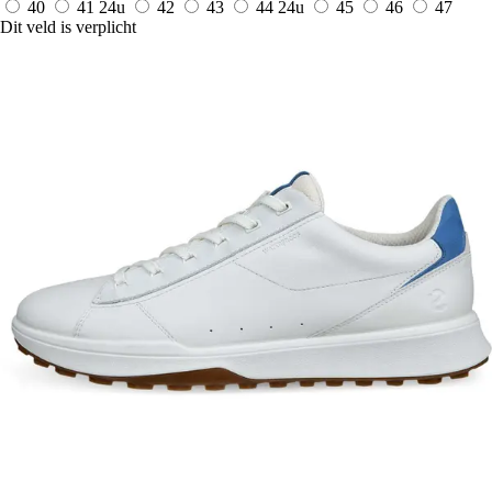
40
41
24u
42
43
44
24u
45
46
47
Dit veld is verplicht