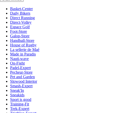
Basket-Center
Daily Bikers
Direct Running
Direct-Volley
Espace Golf
Foot-Store
Galop-Store
Handball-Store
House of Rugby
La sellerie de Maé
Made in Paradis
Nauti-wave
On-Fight
Padel-Expert
Pecheur-Store
Pet and Garden
Slowood Interior
Smash-Expert
Sneak'In
Sneakids
Sport is good
Training-Fit
Trek-Expert