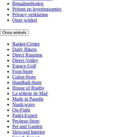
Betaalmethoden
Prijzen en leveringsopties
Privacy verklaring
Onze winkel
Onze winkels
Basket-Center
Daily Bikers
Direct Running
Direct-Volley
Espace Golf
Foot-Store
Galop-Store
Handball-Store
House of Rugby
La sellerie de Maé
Made in Paradis
Nauti-wave
On-Fight
Padel-Expert
Pecheur-Store
Pet and Garden
Slowood Interior