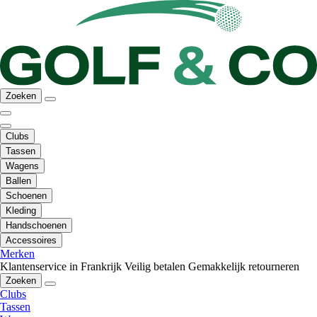
Zoeken
Clubs
Tassen
Wagens
Ballen
Schoenen
Kleding
Handschoenen
Accessoires
Merken
Klantenservice in Frankrijk
Veilig betalen
Gemakkelijk retourneren
Zoeken
Clubs
Tassen