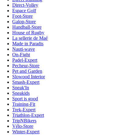
Direct-Volley
Espace Golf
Foot-Store
Galop-Store
Handball-Store
House of Rugby
La sellerie de Maé
Made in Paradis
Nauti-wave
On-Fight
Padel-Expert
Pecheur-Store
Pet and Garden
Slowood Interior
Smash-Expert
Sneak'In
Sneakids
Sport is good
Training-Fit
Trek-Expert
Triathlon-Expert
TripNBikers
Vélo-Store
Winter-Expert