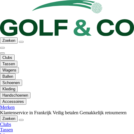
Zoeken
Clubs
Tassen
Wagens
Ballen
Schoenen
Kleding
Handschoenen
Accessoires
Merken
Klantenservice in Frankrijk
Veilig betalen
Gemakkelijk retourneren
Zoeken
Clubs
Tassen