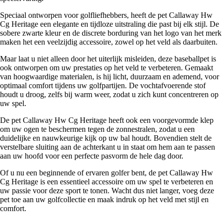
Speciaal ontworpen voor golfliefhebbers, heeft de pet Callaway Hw
Cg Heritage een elegante en tijdloze uitstraling die past bij elk stijl. De
sobere zwarte kleur en de discrete borduring van het logo van het merk
maken het een veelzijdig accessoire, zowel op het veld als daarbuiten.
Maar laat u niet alleen door het uiterlijk misleiden, deze baseballpet is
ook ontworpen om uw prestaties op het veld te verbeteren. Gemaakt
van hoogwaardige materialen, is hij licht, duurzaam en ademend, voor
optimaal comfort tijdens uw golfpartijen. De vochtafvoerende stof
houdt u droog, zelfs bij warm weer, zodat u zich kunt concentreren op
uw spel.
De pet Callaway Hw Cg Heritage heeft ook een voorgevormde klep
om uw ogen te beschermen tegen de zonnestralen, zodat u een
duidelijke en nauwkeurige kijk op uw bal houdt. Bovendien stelt de
verstelbare sluiting aan de achterkant u in staat om hem aan te passen
aan uw hoofd voor een perfecte pasvorm de hele dag door.
Of u nu een beginnende of ervaren golfer bent, de pet Callaway Hw
Cg Heritage is een essentieel accessoire om uw spel te verbeteren en
uw passie voor deze sport te tonen. Wacht dus niet langer, voeg deze
pet toe aan uw golfcollectie en maak indruk op het veld met stijl en
comfort.