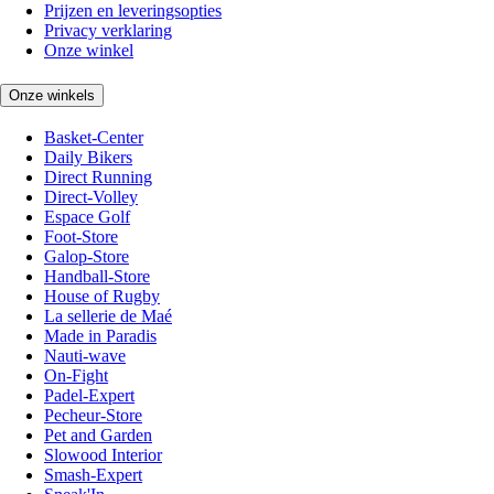
Prijzen en leveringsopties
Privacy verklaring
Onze winkel
Onze winkels
Basket-Center
Daily Bikers
Direct Running
Direct-Volley
Espace Golf
Foot-Store
Galop-Store
Handball-Store
House of Rugby
La sellerie de Maé
Made in Paradis
Nauti-wave
On-Fight
Padel-Expert
Pecheur-Store
Pet and Garden
Slowood Interior
Smash-Expert