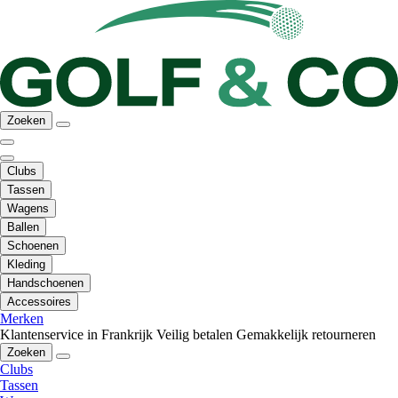
Zoeken
Clubs
Tassen
Wagens
Ballen
Schoenen
Kleding
Handschoenen
Accessoires
Merken
Klantenservice in Frankrijk
Veilig betalen
Gemakkelijk retourneren
Zoeken
Clubs
Tassen