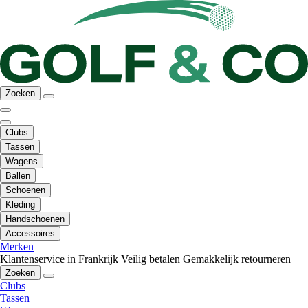
Zoeken
Clubs
Tassen
Wagens
Ballen
Schoenen
Kleding
Handschoenen
Accessoires
Merken
Klantenservice in Frankrijk
Veilig betalen
Gemakkelijk retourneren
Zoeken
Clubs
Tassen