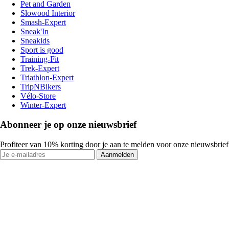
Pet and Garden
Slowood Interior
Smash-Expert
Sneak'In
Sneakids
Sport is good
Training-Fit
Trek-Expert
Triathlon-Expert
TripNBikers
Vélo-Store
Winter-Expert
Abonneer je op onze nieuwsbrief
Profiteer van 10% korting door je aan te melden voor onze nieuwsbrief
Aanmelden