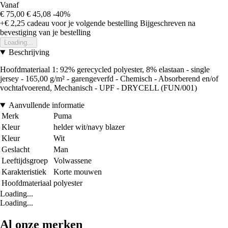
Vanaf
€ 75,00
€ 45,08
-40%
+€ 2,25
cadeau voor je volgende bestelling
Bijgeschreven na
bevestiging van je bestelling
Loading...
Beschrijving
Hoofdmateriaal 1: 92% gerecycled polyester, 8% elastaan - single
jersey - 165,00 g/m² - garengeverfd - Chemisch - Absorberend en/of
vochtafvoerend, Mechanisch - UPF - DRYCELL (FUN/001)
Aanvullende informatie
Merk
Puma
Kleur
helder wit/navy blazer
Kleur
Wit
Geslacht
Man
Leeftijdsgroep
Volwassene
Karakteristiek
Korte mouwen
Hoofdmateriaal
polyester
Loading...
Loading...
Al onze merken