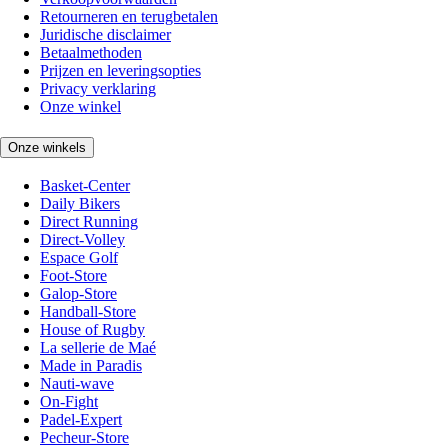
Retourneren en terugbetalen
Juridische disclaimer
Betaalmethoden
Prijzen en leveringsopties
Privacy verklaring
Onze winkel
Onze winkels
Basket-Center
Daily Bikers
Direct Running
Direct-Volley
Espace Golf
Foot-Store
Galop-Store
Handball-Store
House of Rugby
La sellerie de Maé
Made in Paradis
Nauti-wave
On-Fight
Padel-Expert
Pecheur-Store