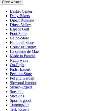
Onze winkels
Basket-Center
Daily Bikers
Direct Running
Direct-Volley
Espace Golf
Foot-Store
Galop-Store
Handball-Store
House of Rugby
La sellerie de Maé
Made in Paradis
Nauti-wave
On-Fight
Padel-Expert
Pecheur-Store
Pet and Garden
Slowood Interior
Smash-Expert
Sneak'In
Sneakids
Sport is good
Training-Fit
Trek-Expert