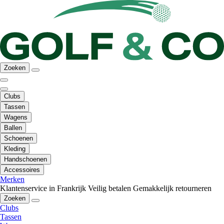
Zoeken
Clubs
Tassen
Wagens
Ballen
Schoenen
Kleding
Handschoenen
Accessoires
Merken
Klantenservice in Frankrijk
Veilig betalen
Gemakkelijk retourneren
Zoeken
Clubs
Tassen