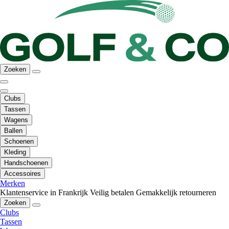
Zoeken
Clubs
Tassen
Wagens
Ballen
Schoenen
Kleding
Handschoenen
Accessoires
Merken
Klantenservice in Frankrijk
Veilig betalen
Gemakkelijk retourneren
Zoeken
Clubs
Tassen