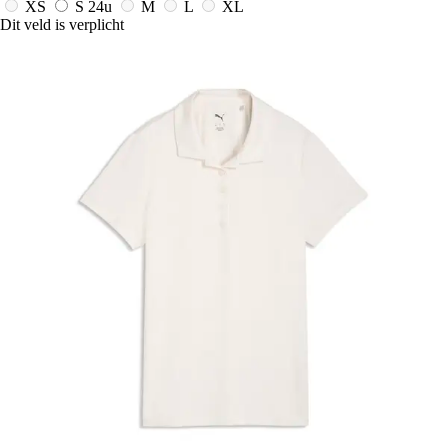
XS
S
24u
M
L
XL
Dit veld is verplicht