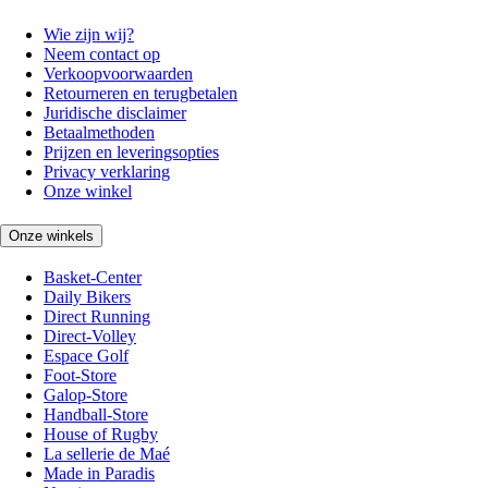
Wie zijn wij?
Neem contact op
Verkoopvoorwaarden
Retourneren en terugbetalen
Juridische disclaimer
Betaalmethoden
Prijzen en leveringsopties
Privacy verklaring
Onze winkel
Onze winkels
Basket-Center
Daily Bikers
Direct Running
Direct-Volley
Espace Golf
Foot-Store
Galop-Store
Handball-Store
House of Rugby
La sellerie de Maé
Made in Paradis