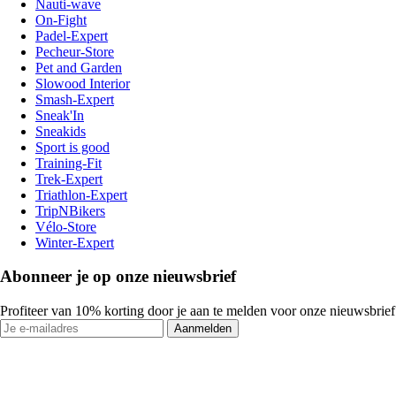
Nauti-wave
On-Fight
Padel-Expert
Pecheur-Store
Pet and Garden
Slowood Interior
Smash-Expert
Sneak'In
Sneakids
Sport is good
Training-Fit
Trek-Expert
Triathlon-Expert
TripNBikers
Vélo-Store
Winter-Expert
Abonneer je op onze nieuwsbrief
Profiteer van 10% korting door je aan te melden voor onze nieuwsbrief
Aanmelden