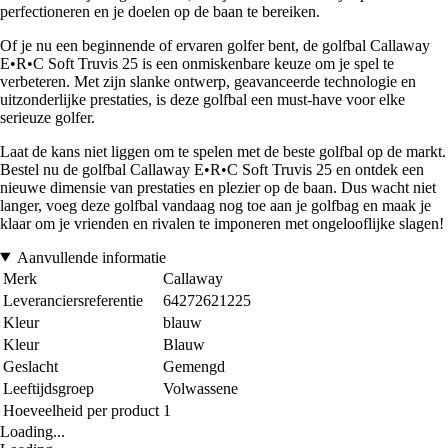
perfectioneren en je doelen op de baan te bereiken.
Of je nu een beginnende of ervaren golfer bent, de golfbal Callaway
E•R•C Soft Truvis 25 is een onmiskenbare keuze om je spel te
verbeteren. Met zijn slanke ontwerp, geavanceerde technologie en
uitzonderlijke prestaties, is deze golfbal een must-have voor elke
serieuze golfer.
Laat de kans niet liggen om te spelen met de beste golfbal op de markt.
Bestel nu de golfbal Callaway E•R•C Soft Truvis 25 en ontdek een
nieuwe dimensie van prestaties en plezier op de baan. Dus wacht niet
langer, voeg deze golfbal vandaag nog toe aan je golfbag en maak je
klaar om je vrienden en rivalen te imponeren met ongelooflijke slagen!
Aanvullende informatie
Merk
Callaway
Leveranciersreferentie
64272621225
Kleur
blauw
Kleur
Blauw
Geslacht
Gemengd
Leeftijdsgroep
Volwassene
Hoeveelheid per product
1
Loading...