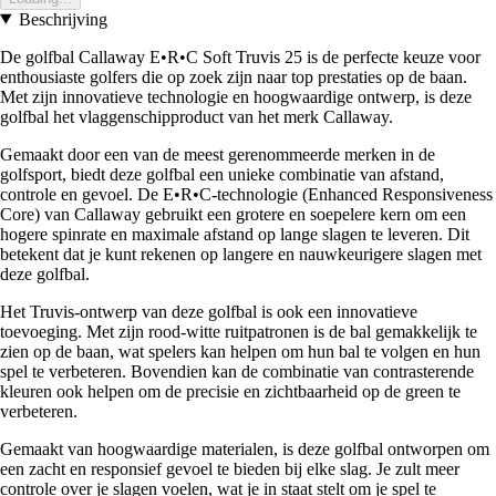
Beschrijving
De golfbal Callaway E•R•C Soft Truvis 25 is de perfecte keuze voor
enthousiaste golfers die op zoek zijn naar top prestaties op de baan.
Met zijn innovatieve technologie en hoogwaardige ontwerp, is deze
golfbal het vlaggenschipproduct van het merk Callaway.
Gemaakt door een van de meest gerenommeerde merken in de
golfsport, biedt deze golfbal een unieke combinatie van afstand,
controle en gevoel. De E•R•C-technologie (Enhanced Responsiveness
Core) van Callaway gebruikt een grotere en soepelere kern om een
hogere spinrate en maximale afstand op lange slagen te leveren. Dit
betekent dat je kunt rekenen op langere en nauwkeurigere slagen met
deze golfbal.
Het Truvis-ontwerp van deze golfbal is ook een innovatieve
toevoeging. Met zijn rood-witte ruitpatronen is de bal gemakkelijk te
zien op de baan, wat spelers kan helpen om hun bal te volgen en hun
spel te verbeteren. Bovendien kan de combinatie van contrasterende
kleuren ook helpen om de precisie en zichtbaarheid op de green te
verbeteren.
Gemaakt van hoogwaardige materialen, is deze golfbal ontworpen om
een zacht en responsief gevoel te bieden bij elke slag. Je zult meer
controle over je slagen voelen, wat je in staat stelt om je spel te