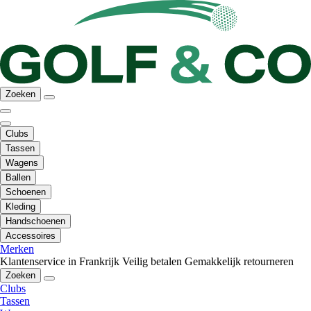
Zoeken
Clubs
Tassen
Wagens
Ballen
Schoenen
Kleding
Handschoenen
Accessoires
Merken
Klantenservice in Frankrijk
Veilig betalen
Gemakkelijk retourneren
Zoeken
Clubs
Tassen