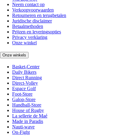
Neem contact op
Verkoopvoorwaarden
Retourneren en terugbetalen
Juridische disclaimer
Betaalmethoden
Prijzen en leveringsopties
Privacy verklaring
Onze winkel
Onze winkels
Basket-Center
Daily Bikers
Direct Running
Direct-Volley
Espace Golf
Foot-Store
Galop-Store
Handball-Store
House of Rugby
La sellerie de Maé
Made in Paradis
Nauti-wave
On-Fight