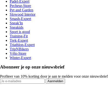
Padel-Expert
Pecheur-Store
Pet and Garden
Slowood Interior
Smash-Expert
Sneak'In
Sneakids
Sport is good
Training-Fit
Trek-Expert
Triathlon-Expert
TripNBikers
Vélo-Store
Winter-Expert
Abonneer je op onze nieuwsbrief
Profiteer van 10% korting door je aan te melden voor onze nieuwsbrief
Aanmelden