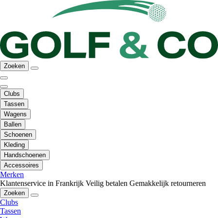
Zoeken
Clubs
Tassen
Wagens
Ballen
Schoenen
Kleding
Handschoenen
Accessoires
Merken
Klantenservice in Frankrijk
Veilig betalen
Gemakkelijk retourneren
Zoeken
Clubs
Tassen