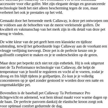
accessoire voor elke golfer. Met zijn elegante design en geavanceerde
technologie biedt het niet alleen bescherming tegen de zon, maar
verbetert het ook je prestaties op het veld.
Gemaakt door het beroemde merk Callaway, is deze pet ontworpen om
te voldoen aan de behoeften van de meest veeleisende golfers. De
kwaliteit en vakmanschap van het merk zijn in elk detail van deze pet
terug te vinden.
De witte kleur van de pet geeft hem een klassieke en tijdloze
uitstraling, terwijl het geborduurde logo Callaway aan de voorkant een
vleugje verfijning toevoegt. Deze pet is de perfecte keuze om je
golfoutfit compleet te maken en je te onderscheiden op de green.
Maar deze pet beperkt zich niet tot zijn esthetiek. Hij is ook uitgerust
met de Ta Performance technologie van Callaway, die helpt de
temperatuur van je hoofd te reguleren en vocht af te voeren, zodat je
droog en fris blijft tijdens je golfpartijen. Zo kun je je volledig
concentreren op je spel zonder gestoord te worden door een natte en
ongemakkelijke pet.
Bovendien is de baseball pet Callaway Ta Performance Pro
lichtgewicht en ademend, wat hem ideaal maakt voor warme dagen op
de baan. De perfecte pasvorm dankzij de elastische kroon zorgt ook
voor optimaal comfort gedurende de dag.