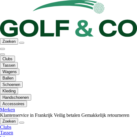
Zoeken
Clubs
Tassen
Wagens
Ballen
Schoenen
Kleding
Handschoenen
Accessoires
Merken
Klantenservice in Frankrijk
Veilig betalen
Gemakkelijk retourneren
Zoeken
Clubs
Tassen