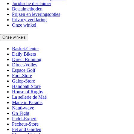
Juridische disclaimer
Betaalmethoden
Prijzen en leveringsopties
Privacy verklaring
Onze winkel
Onze winkels
Basket-Center
Daily Bikers
Direct Running
Direct-Volley
Espace Golf
Foot-Store
Galop-Store
Handball-Store
House of Rugby
La sellerie de Maé
Made in Paradis
Nauti-wave
On-Fight
Padel-Expert
Pecheur-Store
Pet and Garden