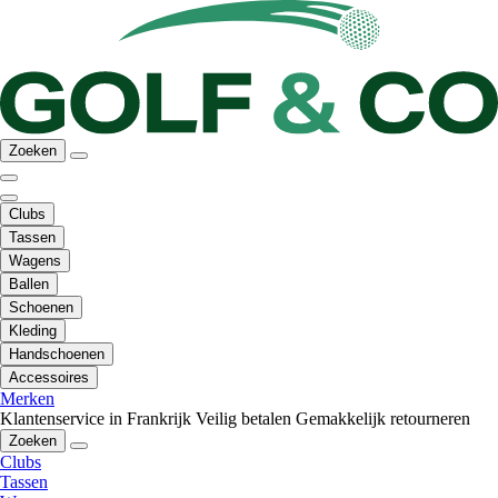
Zoeken
Clubs
Tassen
Wagens
Ballen
Schoenen
Kleding
Handschoenen
Accessoires
Merken
Klantenservice in Frankrijk
Veilig betalen
Gemakkelijk retourneren
Zoeken
Clubs
Tassen