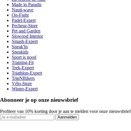
Made in Paradis
Nauti-wave
On-Fight
Padel-Expert
Pecheur-Store
Pet and Garden
Slowood Interior
Smash-Expert
Sneak'In
Sneakids
Sport is good
Training-Fit
Trek-Expert
Triathlon-Expert
TripNBikers
Vélo-Store
Winter-Expert
Abonneer je op onze nieuwsbrief
Profiteer van 10% korting door je aan te melden voor onze nieuwsbrief
Aanmelden