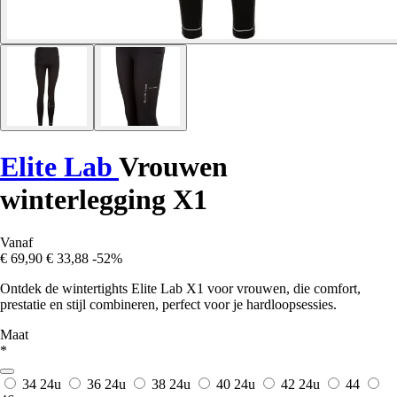
Elite Lab
Vrouwen
winterlegging X1
Vanaf
€ 69,90
€ 33,88
-52%
Ontdek de wintertights Elite Lab X1 voor vrouwen, die comfort,
prestatie en stijl combineren, perfect voor je hardloopsessies.
Maat
*
34
24u
36
24u
38
24u
40
24u
42
24u
44