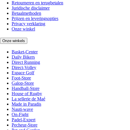
Retourneren en terugbetalen
Juridische disclaimer
Betaalmethoden
Prijzen en leveringsopties
Privacy verklaring
Onze winkel
Onze winkels
Basket-Center
Daily Bikers
Direct Running
Direct-Volley
Espace Golf
Foot-Store
Galop-Store
Handball-Store
House of Rugby
La sellerie de Maé
Made in Paradis
Nauti-wave
On-Fight
Padel-Expert
Pecheur-Store