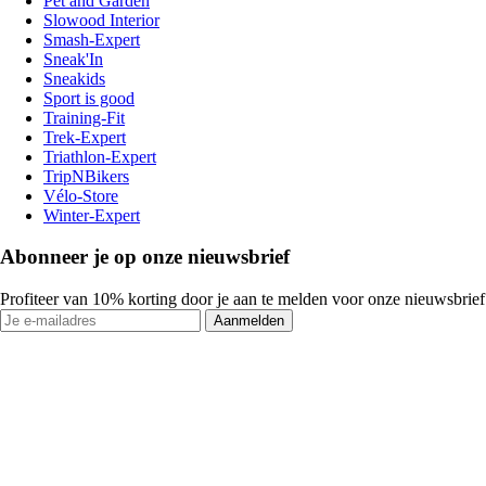
Pet and Garden
Slowood Interior
Smash-Expert
Sneak'In
Sneakids
Sport is good
Training-Fit
Trek-Expert
Triathlon-Expert
TripNBikers
Vélo-Store
Winter-Expert
Abonneer je op onze nieuwsbrief
Profiteer van 10% korting door je aan te melden voor onze nieuwsbrief
Aanmelden