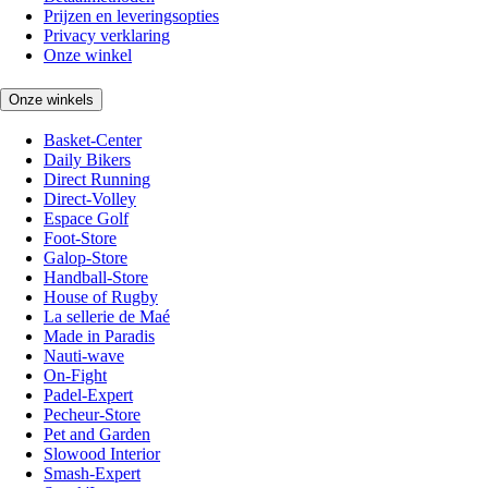
Prijzen en leveringsopties
Privacy verklaring
Onze winkel
Onze winkels
Basket-Center
Daily Bikers
Direct Running
Direct-Volley
Espace Golf
Foot-Store
Galop-Store
Handball-Store
House of Rugby
La sellerie de Maé
Made in Paradis
Nauti-wave
On-Fight
Padel-Expert
Pecheur-Store
Pet and Garden
Slowood Interior
Smash-Expert