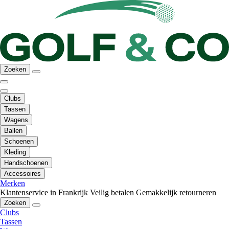
Zoeken
Clubs
Tassen
Wagens
Ballen
Schoenen
Kleding
Handschoenen
Accessoires
Merken
Klantenservice in Frankrijk
Veilig betalen
Gemakkelijk retourneren
Zoeken
Clubs
Tassen