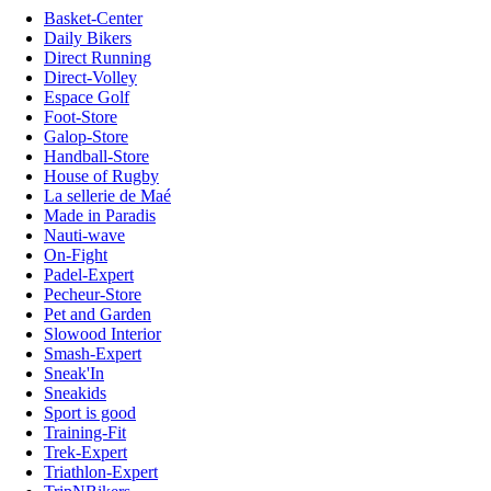
Basket-Center
Daily Bikers
Direct Running
Direct-Volley
Espace Golf
Foot-Store
Galop-Store
Handball-Store
House of Rugby
La sellerie de Maé
Made in Paradis
Nauti-wave
On-Fight
Padel-Expert
Pecheur-Store
Pet and Garden
Slowood Interior
Smash-Expert
Sneak'In
Sneakids
Sport is good
Training-Fit
Trek-Expert
Triathlon-Expert