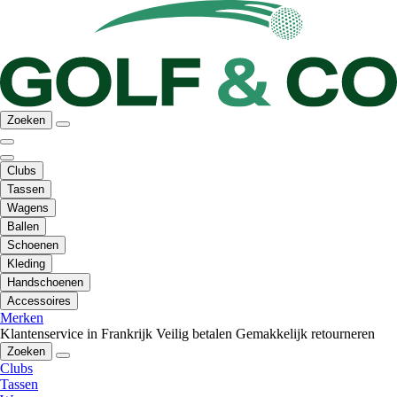
Zoeken
Clubs
Tassen
Wagens
Ballen
Schoenen
Kleding
Handschoenen
Accessoires
Merken
Klantenservice in Frankrijk
Veilig betalen
Gemakkelijk retourneren
Zoeken
Clubs
Tassen