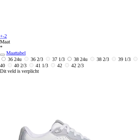
+-2
Maat
*
Maattabel
36
24u
36 2/3
37 1/3
38
24u
38 2/3
39 1/3
40
40 2/3
41 1/3
42
42 2/3
Dit veld is verplicht