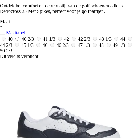
Ontdek het comfort en de retrostijl van de golf schoenen adidas
Retrocross 25 Met Spikes, perfect voor je golfpartijen.
Maat
*
Maattabel
40
40 2/3
41 1/3
42
42 2/3
43 1/3
44
44 2/3
45 1/3
46
46 2/3
47 1/3
48
49 1/3
50 2/3
Dit veld is verplicht