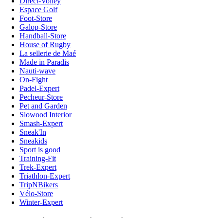
Direct-Volley
Espace Golf
Foot-Store
Galop-Store
Handball-Store
House of Rugby
La sellerie de Maé
Made in Paradis
Nauti-wave
On-Fight
Padel-Expert
Pecheur-Store
Pet and Garden
Slowood Interior
Smash-Expert
Sneak'In
Sneakids
Sport is good
Training-Fit
Trek-Expert
Triathlon-Expert
TripNBikers
Vélo-Store
Winter-Expert