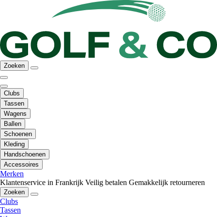
Zoeken
Clubs
Tassen
Wagens
Ballen
Schoenen
Kleding
Handschoenen
Accessoires
Merken
Klantenservice in Frankrijk
Veilig betalen
Gemakkelijk retourneren
Zoeken
Clubs
Tassen