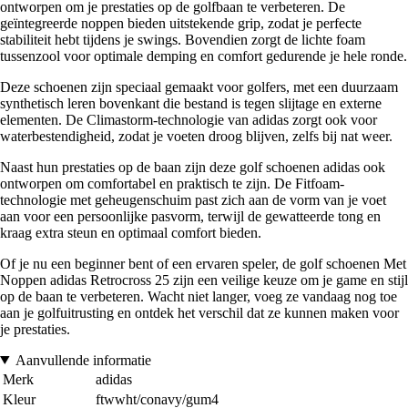
ontworpen om je prestaties op de golfbaan te verbeteren. De
geïntegreerde noppen bieden uitstekende grip, zodat je perfecte
stabiliteit hebt tijdens je swings. Bovendien zorgt de lichte foam
tussenzool voor optimale demping en comfort gedurende je hele ronde.
Deze schoenen zijn speciaal gemaakt voor golfers, met een duurzaam
synthetisch leren bovenkant die bestand is tegen slijtage en externe
elementen. De Climastorm-technologie van adidas zorgt ook voor
waterbestendigheid, zodat je voeten droog blijven, zelfs bij nat weer.
Naast hun prestaties op de baan zijn deze golf schoenen adidas ook
ontworpen om comfortabel en praktisch te zijn. De Fitfoam-
technologie met geheugenschuim past zich aan de vorm van je voet
aan voor een persoonlijke pasvorm, terwijl de gewatteerde tong en
kraag extra steun en optimaal comfort bieden.
Of je nu een beginner bent of een ervaren speler, de golf schoenen Met
Noppen adidas Retrocross 25 zijn een veilige keuze om je game en stijl
op de baan te verbeteren. Wacht niet langer, voeg ze vandaag nog toe
aan je golfuitrusting en ontdek het verschil dat ze kunnen maken voor
je prestaties.
Aanvullende informatie
Merk
adidas
Kleur
ftwwht/conavy/gum4