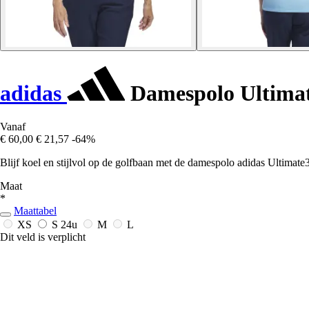
adidas
Damespolo Ultima
Vanaf
€ 60,00
€ 21,57
-64%
Blijf koel en stijlvol op de golfbaan met de damespolo adidas Ultima
Maat
*
Maattabel
XS
S
24u
M
L
Dit veld is verplicht