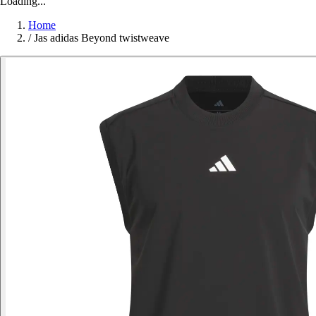
Loading...
Home
/
Jas adidas Beyond twistweave