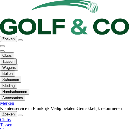
Zoeken
Clubs
Tassen
Wagens
Ballen
Schoenen
Kleding
Handschoenen
Accessoires
Merken
Klantenservice in Frankrijk
Veilig betalen
Gemakkelijk retourneren
Zoeken
Clubs
Tassen