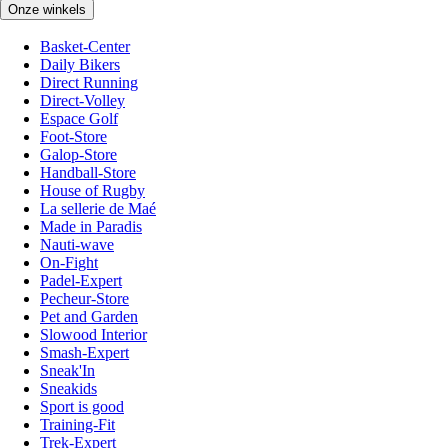
Onze winkels
Basket-Center
Daily Bikers
Direct Running
Direct-Volley
Espace Golf
Foot-Store
Galop-Store
Handball-Store
House of Rugby
La sellerie de Maé
Made in Paradis
Nauti-wave
On-Fight
Padel-Expert
Pecheur-Store
Pet and Garden
Slowood Interior
Smash-Expert
Sneak'In
Sneakids
Sport is good
Training-Fit
Trek-Expert