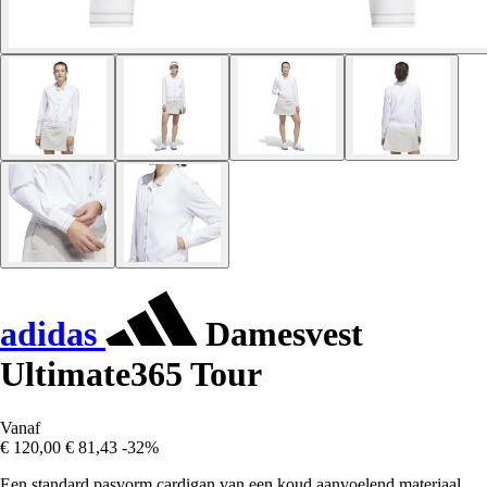
adidas
Damesvest
Ultimate365 Tour
Vanaf
€ 120,00
€ 81,43
-32%
Een standard pasvorm cardigan van een koud aanvoelend materiaal