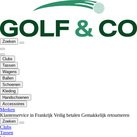
Zoeken
Clubs
Tassen
Wagens
Ballen
Schoenen
Kleding
Handschoenen
Accessoires
Merken
Klantenservice in Frankrijk
Veilig betalen
Gemakkelijk retourneren
Zoeken
Clubs
Tassen