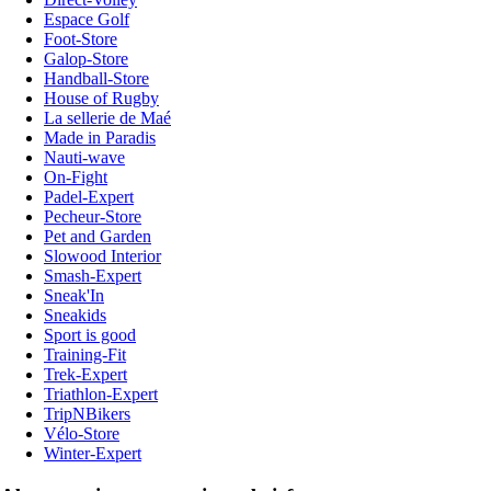
Espace Golf
Foot-Store
Galop-Store
Handball-Store
House of Rugby
La sellerie de Maé
Made in Paradis
Nauti-wave
On-Fight
Padel-Expert
Pecheur-Store
Pet and Garden
Slowood Interior
Smash-Expert
Sneak'In
Sneakids
Sport is good
Training-Fit
Trek-Expert
Triathlon-Expert
TripNBikers
Vélo-Store
Winter-Expert