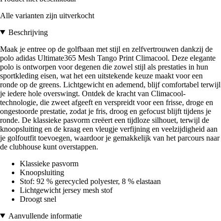
Alle varianten zijn uitverkocht
Beschrijving
Maak je entree op de golfbaan met stijl en zelfvertrouwen dankzij de
polo adidas Ultimate365 Mesh Tango Print Climacool. Deze elegante
polo is ontworpen voor degenen die zowel stijl als prestaties in hun
sportkleding eisen, wat het een uitstekende keuze maakt voor een
ronde op de greens. Lichtgewicht en ademend, blijf comfortabel terwijl
je iedere hole overswingt. Ontdek de kracht van Climacool-
technologie, die zweet afgeeft en verspreidt voor een frisse, droge en
ongestoorde prestatie, zodat je fris, droog en gefocust blijft tijdens je
ronde. De klassieke pasvorm creëert een tijdloze silhouet, terwijl de
knoopsluiting en de kraag een vleugje verfijning en veelzijdigheid aan
je golfoutfit toevoegen, waardoor je gemakkelijk van het parcours naar
de clubhouse kunt overstappen.
Klassieke pasvorm
Knoopsluiting
Stof: 92 % gerecycled polyester, 8 % elastaan
Lichtgewicht jersey mesh stof
Droogt snel
Aanvullende informatie