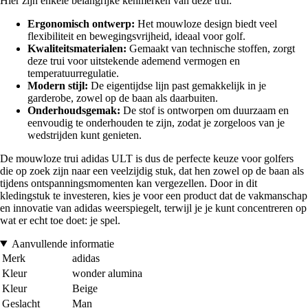
Hier zijn enkele belangrijke kenmerken van deze trui:
Ergonomisch ontwerp:
Het mouwloze design biedt veel
flexibiliteit en bewegingsvrijheid, ideaal voor golf.
Kwaliteitsmaterialen:
Gemaakt van technische stoffen, zorgt
deze trui voor uitstekende ademend vermogen en
temperatuurregulatie.
Modern stijl:
De eigentijdse lijn past gemakkelijk in je
garderobe, zowel op de baan als daarbuiten.
Onderhoudsgemak:
De stof is ontworpen om duurzaam en
eenvoudig te onderhouden te zijn, zodat je zorgeloos van je
wedstrijden kunt genieten.
De mouwloze trui adidas ULT is dus de perfecte keuze voor golfers
die op zoek zijn naar een veelzijdig stuk, dat hen zowel op de baan als
tijdens ontspanningsmomenten kan vergezellen. Door in dit
kledingstuk te investeren, kies je voor een product dat de vakmanschap
en innovatie van adidas weerspiegelt, terwijl je je kunt concentreren op
wat er echt toe doet: je spel.
Aanvullende informatie
Merk
adidas
Kleur
wonder alumina
Kleur
Beige
Geslacht
Man