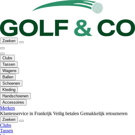
Zoeken
Clubs
Tassen
Wagens
Ballen
Schoenen
Kleding
Handschoenen
Accessoires
Merken
Klantenservice in Frankrijk
Veilig betalen
Gemakkelijk retourneren
Zoeken
Clubs
Tassen