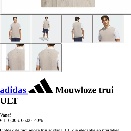
adidas
Mouwloze trui
ULT
Vanaf
€ 110,00
€ 66,00
-40%
Ontdek de mouwloze trui adidas ULT, die elegantie en prestaties