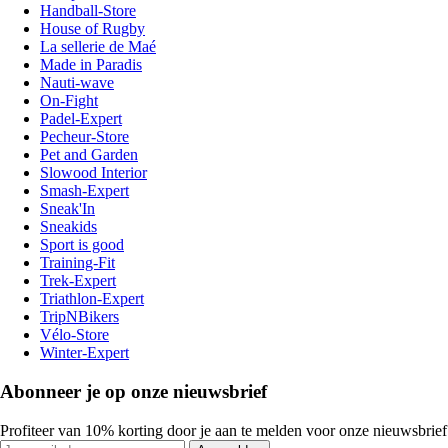
Handball-Store
House of Rugby
La sellerie de Maé
Made in Paradis
Nauti-wave
On-Fight
Padel-Expert
Pecheur-Store
Pet and Garden
Slowood Interior
Smash-Expert
Sneak'In
Sneakids
Sport is good
Training-Fit
Trek-Expert
Triathlon-Expert
TripNBikers
Vélo-Store
Winter-Expert
Abonneer je op onze nieuwsbrief
Profiteer van 10% korting door je aan te melden voor onze nieuwsbrief