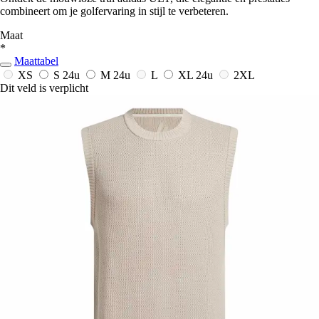
combineert om je golfervaring in stijl te verbeteren.
Maat
*
Maattabel
XS
S
24u
M
24u
L
XL
24u
2XL
Dit veld is verplicht