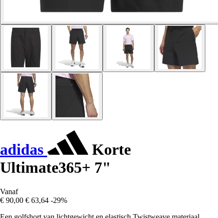
adidas
Korte
Ultimate365+ 7"
Vanaf
€ 90,00
€ 63,64
-29%
Een golfshort van lichtgewicht en elastisch Twistweave materiaal.