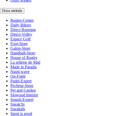
Onze winkel
Onze winkels
Basket-Center
Daily Bikers
Direct Running
Direct-Volley
Espace Golf
Foot-Store
Galop-Store
Handball-Store
House of Rugby
La sellerie de Maé
Made in Paradis
Nauti-wave
On-Fight
Padel-Expert
Pecheur-Store
Pet and Garden
Slowood Interior
Smash-Expert
Sneak'In
Sneakids
Sport is good