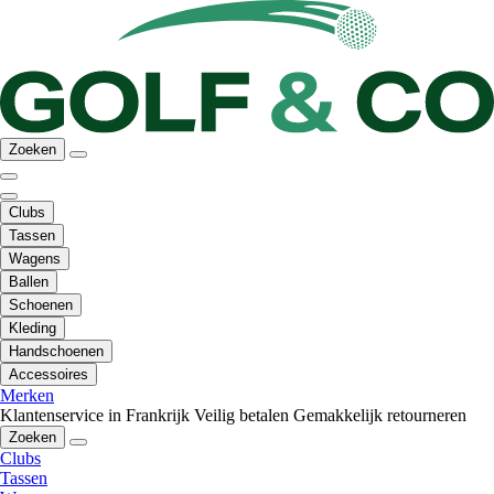
Zoeken
Clubs
Tassen
Wagens
Ballen
Schoenen
Kleding
Handschoenen
Accessoires
Merken
Klantenservice in Frankrijk
Veilig betalen
Gemakkelijk retourneren
Zoeken
Clubs
Tassen