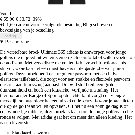
Vanaf
€ 55,00
€ 33,72
-39%
+€ 1,69
cadeau voor je volgende bestelling
Bijgeschreven na
bevestiging van je bestelling
Loading...
Beschrijving
De verstelbare broek Ultimate 365 adidas is ontworpen voor jonge
golfers die er goed uit willen zien en zich comfortabel willen voelen op
de golfbaan. Met verstelbare elementen is hij zowel functioneel als
stijlvol, waardoor het een must-have is in de garderobe van junior
golfers. Deze broek heeft een reguliere pasvorm met een halve
elastische tailleband, die zorgt voor een strakke en flexibele pasvorm
die zich aan hun swing aanpast. De twill stof biedt een grote
duurzaamheid en heeft een klassieke, verfijnde uitstraling. Het
thermotransfer Badge of Sport op de achterkant voegt een vleugje
merkstijl toe, waardoor het een uitstekende keuze is voor jonge atleten
die op de golfbaan willen opvallen. Of het nu een zonnige dag is of
een winderige middag, deze broek is klaar om de jonge golfers in elke
ronde te volgen. Met adidas gaat het om meer dan alleen kleding. Het
is een levensstijl.
Standaard pasvorm