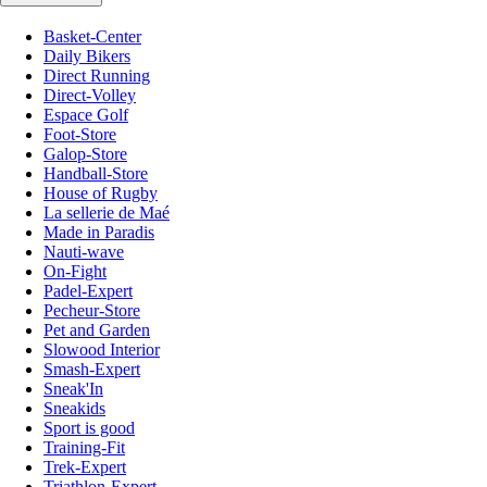
Basket-Center
Daily Bikers
Direct Running
Direct-Volley
Espace Golf
Foot-Store
Galop-Store
Handball-Store
House of Rugby
La sellerie de Maé
Made in Paradis
Nauti-wave
On-Fight
Padel-Expert
Pecheur-Store
Pet and Garden
Slowood Interior
Smash-Expert
Sneak'In
Sneakids
Sport is good
Training-Fit
Trek-Expert
Triathlon-Expert