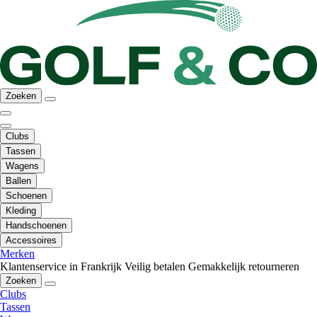
Zoeken
Clubs
Tassen
Wagens
Ballen
Schoenen
Kleding
Handschoenen
Accessoires
Merken
Klantenservice in Frankrijk
Veilig betalen
Gemakkelijk retourneren
Zoeken
Clubs
Tassen