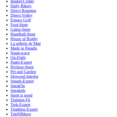
Basket-Center
Daily Bikers
Direct Running
Direct-Volley
Espace Golf
Foot-Store
Galop-Store
Handball-Store
House of Rugby
La sellerie de Maé
Made in Paradis
Nauti-wave
On-Fight
Padel-Expert
Pecheur-Store
Pet and Garden
Slowood Interior
Smash-Expert
Sneak'In
Sneakids
Sport is good
Training-Fit
Trek-Expert
Triathlon-Expert
TripNBikers