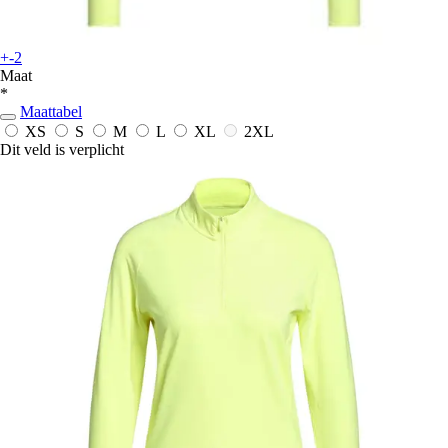
+-2
Maat
*
Maattabel
XS
S
M
L
XL
2XL
Dit veld is verplicht