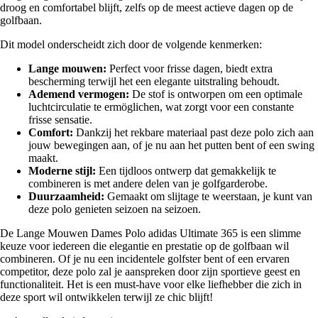
droog en comfortabel blijft, zelfs op de meest actieve dagen op de
golfbaan.
Dit model onderscheidt zich door de volgende kenmerken:
Lange mouwen:
Perfect voor frisse dagen, biedt extra
bescherming terwijl het een elegante uitstraling behoudt.
Ademend vermogen:
De stof is ontworpen om een optimale
luchtcirculatie te ermöglichen, wat zorgt voor een constante
frisse sensatie.
Comfort:
Dankzij het rekbare materiaal past deze polo zich aan
jouw bewegingen aan, of je nu aan het putten bent of een swing
maakt.
Moderne stijl:
Een tijdloos ontwerp dat gemakkelijk te
combineren is met andere delen van je golfgarderobe.
Duurzaamheid:
Gemaakt om slijtage te weerstaan, je kunt van
deze polo genieten seizoen na seizoen.
De Lange Mouwen Dames Polo adidas Ultimate 365 is een slimme
keuze voor iedereen die elegantie en prestatie op de golfbaan wil
combineren. Of je nu een incidentele golfster bent of een ervaren
competitor, deze polo zal je aanspreken door zijn sportieve geest en
functionaliteit. Het is een must-have voor elke liefhebber die zich in
deze sport wil ontwikkelen terwijl ze chic blijft!