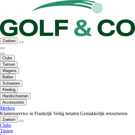
Zoeken
Clubs
Tassen
Wagens
Ballen
Schoenen
Kleding
Handschoenen
Accessoires
Merken
Klantenservice in Frankrijk
Veilig betalen
Gemakkelijk retourneren
Zoeken
Clubs
Tassen