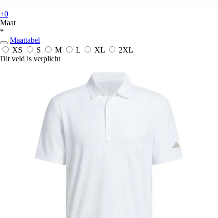
+0
Maat
*
Maattabel
XS
S
M
L
XL
2XL
Dit veld is verplicht