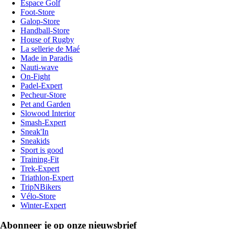
Espace Golf
Foot-Store
Galop-Store
Handball-Store
House of Rugby
La sellerie de Maé
Made in Paradis
Nauti-wave
On-Fight
Padel-Expert
Pecheur-Store
Pet and Garden
Slowood Interior
Smash-Expert
Sneak'In
Sneakids
Sport is good
Training-Fit
Trek-Expert
Triathlon-Expert
TripNBikers
Vélo-Store
Winter-Expert
Abonneer je op onze nieuwsbrief