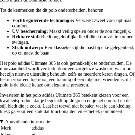
Tot de kenmerken die dit polo onderscheiden, behoren:
Vochtregulerende technologie:
Verwerkt zweet voor optimaal
comfort.
UV-bescherming:
Maakt veilig spelen onder de zon mogelijk.
Rekbare stof:
Biedt ongelooflijke flexibiliteit om vrij te kunnen
swingen.
Strak ontwerp:
Een klassieke stijl die past bij elke gelegenheid,
op en naast de baan.
Het polo adidas Ultimate 365 is ook gemakkelijk te onderhouden. De
duurzaamheid wordt versterkt door een zorgeloze wasbeurt, waardoor
het zijn nieuwe uitstraling behoudt, zelfs na meerdere keren dragen. Of
het nu voor een toernooi, een training of een uitje met vrienden is, dit
polo is de ideale keuze om elegant te presteren.
Investeren in het polo adidas Ultimate 365 betekent kiezen voor een
kwaliteitsproduct dat je begeleidt op de green en je het comfort en de
stijl biedt die je zoekt. Laat het toeval niet bepalen wat je aan kleding
kiest; ga voor een stuk dat functionaliteit en esthetiek combineert.
Aanvullende informatie
Merk
adidas
Kleur
wit