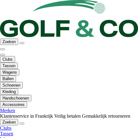
Zoeken
Clubs
Tassen
Wagens
Ballen
Schoenen
Kleding
Handschoenen
Accessoires
Merken
Klantenservice in Frankrijk
Veilig betalen
Gemakkelijk retourneren
Zoeken
Clubs
Tassen