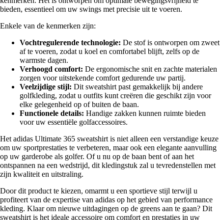
kenmerken. Het is ontworpen om optimale bewegingsvrijheid te
bieden, essentieel om uw swings met precisie uit te voeren.
Enkele van de kenmerken zijn:
Vochtregulerende technologie:
De stof is ontworpen om zweet
af te voeren, zodat u koel en comfortabel blijft, zelfs op de
warmste dagen.
Verhoogd comfort:
De ergonomische snit en zachte materialen
zorgen voor uitstekende comfort gedurende uw partij.
Veelzijdige stijl:
Dit sweatshirt past gemakkelijk bij andere
golfkleding, zodat u outfits kunt creëren die geschikt zijn voor
elke gelegenheid op of buiten de baan.
Functionele details:
Handige zakken kunnen ruimte bieden
voor uw essentiële golfaccessoires.
Het adidas Ultimate 365 sweatshirt is niet alleen een verstandige keuze
om uw sportprestaties te verbeteren, maar ook een elegante aanvulling
op uw garderobe als golfer. Of u nu op de baan bent of aan het
ontspannen na een wedstrijd, dit kledingstuk zal u tevredenstellen met
zijn kwaliteit en uitstraling.
Door dit product te kiezen, omarmt u een sportieve stijl terwijl u
profiteert van de expertise van adidas op het gebied van performance
kleding. Klaar om nieuwe uitdagingen op de greens aan te gaan? Dit
sweatshirt is het ideale accessoire om comfort en prestaties in uw