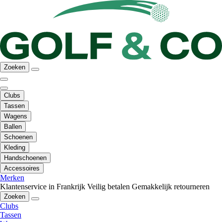
Zoeken
Clubs
Tassen
Wagens
Ballen
Schoenen
Kleding
Handschoenen
Accessoires
Merken
Klantenservice in Frankrijk
Veilig betalen
Gemakkelijk retourneren
Zoeken
Clubs
Tassen