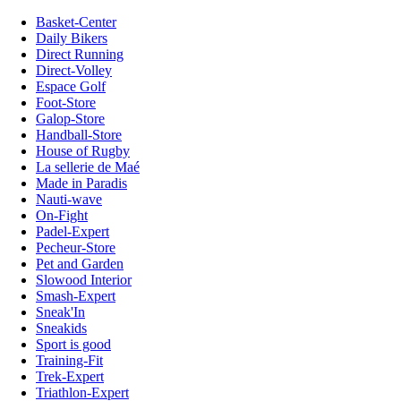
Basket-Center
Daily Bikers
Direct Running
Direct-Volley
Espace Golf
Foot-Store
Galop-Store
Handball-Store
House of Rugby
La sellerie de Maé
Made in Paradis
Nauti-wave
On-Fight
Padel-Expert
Pecheur-Store
Pet and Garden
Slowood Interior
Smash-Expert
Sneak'In
Sneakids
Sport is good
Training-Fit
Trek-Expert
Triathlon-Expert