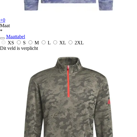
+0
Maat
*
Maattabel
XS
S
M
L
XL
2XL
Dit veld is verplicht