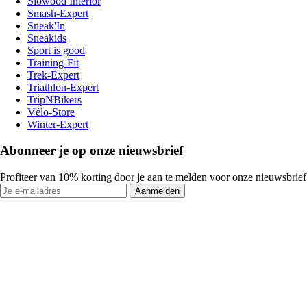
Slowood Interior
Smash-Expert
Sneak'In
Sneakids
Sport is good
Training-Fit
Trek-Expert
Triathlon-Expert
TripNBikers
Vélo-Store
Winter-Expert
Abonneer je op onze nieuwsbrief
Profiteer van 10% korting door je aan te melden voor onze nieuwsbrief
Aanmelden