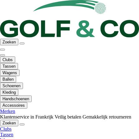
Zoeken
Clubs
Tassen
Wagens
Ballen
Schoenen
Kleding
Handschoenen
Accessoires
Merken
Klantenservice in Frankrijk
Veilig betalen
Gemakkelijk retourneren
Zoeken
Clubs
Tassen