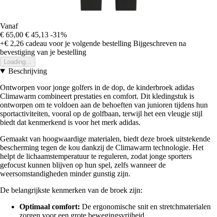
Vanaf
€ 65,00
€ 45,13
-31%
+€ 2,26
cadeau voor je volgende bestelling
Bijgeschreven na
bevestiging van je bestelling
Loading...
Beschrijving
Ontworpen voor jonge golfers in de dop, de kinderbroek adidas
Climawarm combineert prestaties en comfort. Dit kledingstuk is
ontworpen om te voldoen aan de behoeften van junioren tijdens hun
sportactiviteiten, vooral op de golfbaan, terwijl het een vleugje stijl
biedt dat kenmerkend is voor het merk adidas.
Gemaakt van hoogwaardige materialen, biedt deze broek uitstekende
bescherming tegen de kou dankzij de Climawarm technologie. Het
helpt de lichaamstemperatuur te reguleren, zodat jonge sporters
gefocust kunnen blijven op hun spel, zelfs wanneer de
weersomstandigheden minder gunstig zijn.
De belangrijkste kenmerken van de broek zijn:
Optimaal comfort:
De ergonomische snit en stretchmaterialen
zorgen voor een grote bewegingsvrijheid.