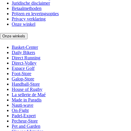
Juridische disclaimer
Betaalmethoden
Prijzen en leveringsopties
Privacy verklaring
Onze winkel
Onze winkels
Basket-Center
Daily Bikers
Direct Running
Direct-Volley
Espace Golf
Foot-Store
Galop-Store
Handball-Store
House of Rugby
La sellerie de Maé
Made in Paradis
Nauti-wave
On-Fight
Padel-Expert
Pecheur-Store
Pet and Garden