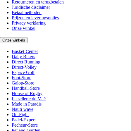
Retourneren en terugbetalen
Juridische disclaimer
Betaalmethoden
Prijzen en leveringsopties
Privacy verklaring
Onze winkel
Onze winkels
Basket-Center
Daily Bikers
Direct Running
Direct-Volley
Espace Golf
Foot-Store
Galop-Store
Handball-Store
House of Rugby
La sellerie de Maé
Made in Paradis
Nauti-wave
On-Fight
Padel-Expert
Pecheur-Store
Pet and Garden