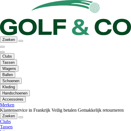
Zoeken
Clubs
Tassen
Wagens
Ballen
Schoenen
Kleding
Handschoenen
Accessoires
Merken
Klantenservice in Frankrijk
Veilig betalen
Gemakkelijk retourneren
Zoeken
Clubs
Tassen