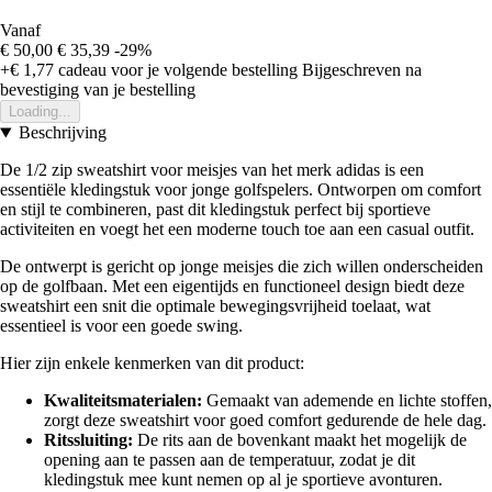
Vanaf
€ 50,00
€ 35,39
-29%
+€ 1,77
cadeau voor je volgende bestelling
Bijgeschreven na
bevestiging van je bestelling
Loading...
Beschrijving
De 1/2 zip sweatshirt voor meisjes van het merk adidas is een
essentiële kledingstuk voor jonge golfspelers. Ontworpen om comfort
en stijl te combineren, past dit kledingstuk perfect bij sportieve
activiteiten en voegt het een moderne touch toe aan een casual outfit.
De ontwerpt is gericht op jonge meisjes die zich willen onderscheiden
op de golfbaan. Met een eigentijds en functioneel design biedt deze
sweatshirt een snit die optimale bewegingsvrijheid toelaat, wat
essentieel is voor een goede swing.
Hier zijn enkele kenmerken van dit product:
Kwaliteitsmaterialen:
Gemaakt van ademende en lichte stoffen,
zorgt deze sweatshirt voor goed comfort gedurende de hele dag.
Ritssluiting:
De rits aan de bovenkant maakt het mogelijk de
opening aan te passen aan de temperatuur, zodat je dit
kledingstuk mee kunt nemen op al je sportieve avonturen.