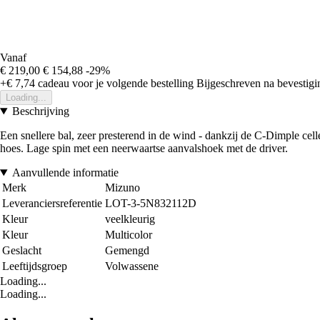
Vanaf
€ 219,00
€ 154,88
-29%
+€ 7,74
cadeau voor je volgende bestelling
Bijgeschreven na bevestigin
Loading...
Beschrijving
Een snellere bal, zeer presterend in de wind - dankzij de C-Dimple ce
hoes. Lage spin met een neerwaartse aanvalshoek met de driver.
Aanvullende informatie
Merk
Mizuno
Leveranciersreferentie
LOT-3-5N832112D
Kleur
veelkleurig
Kleur
Multicolor
Geslacht
Gemengd
Leeftijdsgroep
Volwassene
Loading...
Loading...