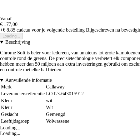
Vanaf
€ 177,00
+€ 8,85
cadeau voor je volgende bestelling
Bijgeschreven na bevestigin
Loading...
Beschrijving
Chrome Soft is beter voor iedereen, van amateurs tot grote kampioenen.
controle rond de greens. De precisietechnologie verbetert elk componen
hebben meer dan 50 miljoen aan extra investeringen gebruikt om exclusi
en controle met elke bal bieden.
Aanvullende informatie
Merk
Callaway
Leveranciersreferentie
LOT-3-643015912
Kleur
wit
Kleur
Wit
Geslacht
Gemengd
Leeftijdsgroep
Volwassene
Loading...
Loading...