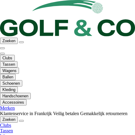
Zoeken
Clubs
Tassen
Wagens
Ballen
Schoenen
Kleding
Handschoenen
Accessoires
Merken
Klantenservice in Frankrijk
Veilig betalen
Gemakkelijk retourneren
Zoeken
Clubs
Tassen