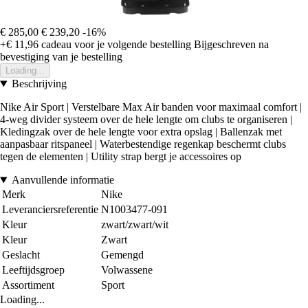
€ 285,00
€ 239,20
-16%
+€ 11,96
cadeau voor je volgende bestelling
Bijgeschreven na
bevestiging van je bestelling
Loading...
Beschrijving
Nike Air Sport | Verstelbare Max Air banden voor maximaal comfort |
4-weg divider systeem over de hele lengte om clubs te organiseren |
Kledingzak over de hele lengte voor extra opslag | Ballenzak met
aanpasbaar ritspaneel | Waterbestendige regenkap beschermt clubs
tegen de elementen | Utility strap bergt je accessoires op
Aanvullende informatie
Merk
Nike
Leveranciersreferentie
N1003477-091
Kleur
zwart/zwart/wit
Kleur
Zwart
Geslacht
Gemengd
Leeftijdsgroep
Volwassene
Assortiment
Sport
Loading...