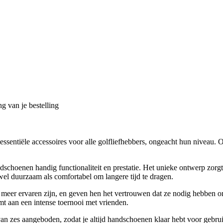
g van je bestelling
sentiële accessoires voor alle golfliefhebbers, ongeacht hun niveau.
enen handig functionaliteit en prestatie. Het unieke ontwerp zorgt vo
wel duurzaam als comfortabel om langere tijd te dragen.
f meer ervaren zijn, en geven hen het vertrouwen dat ze nodig hebben 
emt aan een intense toernooi met vrienden.
van zes aangeboden, zodat je altijd handschoenen klaar hebt voor gebrui