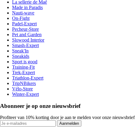
La sellerie de Maé
Made in Paradis
Nauti-wave
On-Fight
Padel-Expert
Pecheur-Store
Pet and Garden
Slowood Interior
Smash-Expert
Sneak'In
Sneakids
Sport is good
Training-Fit
Trek-Expert
Triathlon-Expert
TripNBikers
Vélo-Store
Winter-Expert
Abonneer je op onze nieuwsbrief
Profiteer van 10% korting door je aan te melden voor onze nieuwsbrief
Aanmelden