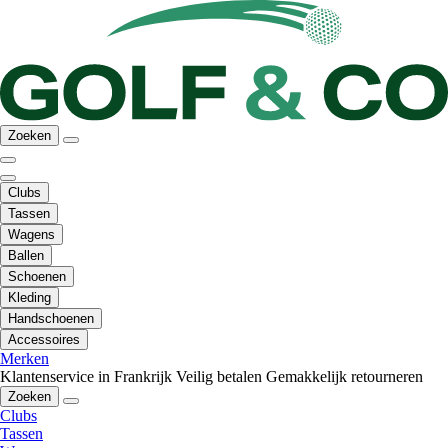
Zoeken
Clubs
Tassen
Wagens
Ballen
Schoenen
Kleding
Handschoenen
Accessoires
Merken
Klantenservice in Frankrijk
Veilig betalen
Gemakkelijk retourneren
Zoeken
Clubs
Tassen