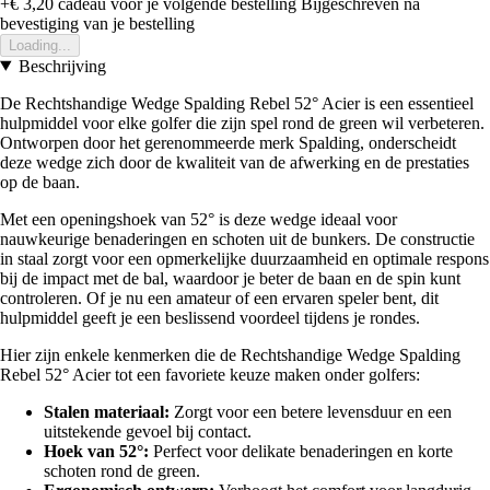
+€ 3,20
cadeau voor je volgende bestelling
Bijgeschreven na
bevestiging van je bestelling
Loading...
Beschrijving
De Rechtshandige Wedge Spalding Rebel 52° Acier is een essentieel
hulpmiddel voor elke golfer die zijn spel rond de green wil verbeteren.
Ontworpen door het gerenommeerde merk Spalding, onderscheidt
deze wedge zich door de kwaliteit van de afwerking en de prestaties
op de baan.
Met een openingshoek van 52° is deze wedge ideaal voor
nauwkeurige benaderingen en schoten uit de bunkers. De constructie
in staal zorgt voor een opmerkelijke duurzaamheid en optimale respons
bij de impact met de bal, waardoor je beter de baan en de spin kunt
controleren. Of je nu een amateur of een ervaren speler bent, dit
hulpmiddel geeft je een beslissend voordeel tijdens je rondes.
Hier zijn enkele kenmerken die de Rechtshandige Wedge Spalding
Rebel 52° Acier tot een favoriete keuze maken onder golfers:
Stalen materiaal:
Zorgt voor een betere levensduur en een
uitstekende gevoel bij contact.
Hoek van 52°:
Perfect voor delikate benaderingen en korte
schoten rond de green.