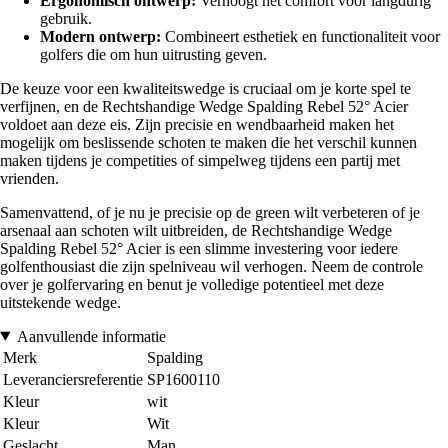
Ergonomisch ontwerp:
Verhoogt het comfort voor langdurig
gebruik.
Modern ontwerp:
Combineert esthetiek en functionaliteit voor
golfers die om hun uitrusting geven.
De keuze voor een kwaliteitswedge is cruciaal om je korte spel te
verfijnen, en de Rechtshandige Wedge Spalding Rebel 52° Acier
voldoet aan deze eis. Zijn precisie en wendbaarheid maken het
mogelijk om beslissende schoten te maken die het verschil kunnen
maken tijdens je competities of simpelweg tijdens een partij met
vrienden.
Samenvattend, of je nu je precisie op de green wilt verbeteren of je
arsenaal aan schoten wilt uitbreiden, de Rechtshandige Wedge
Spalding Rebel 52° Acier is een slimme investering voor iedere
golfenthousiast die zijn spelniveau wil verhogen. Neem de controle
over je golfervaring en benut je volledige potentieel met deze
uitstekende wedge.
Aanvullende informatie
Merk
Spalding
Leveranciersreferentie
SP1600110
Kleur
wit
Kleur
Wit
Geslacht
Man