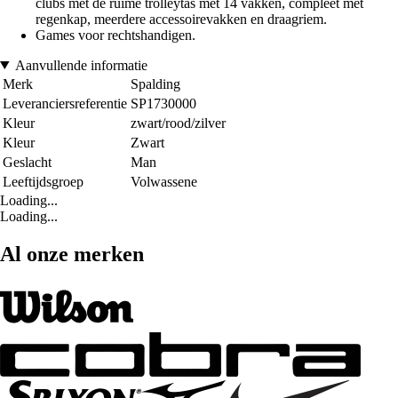
clubs met de ruime trolleytas met 14 vakken, compleet met
regenkap, meerdere accessoirevakken en draagriem.
Games voor rechtshandigen.
Aanvullende informatie
Merk
Spalding
Leveranciersreferentie
SP1730000
Kleur
zwart/rood/zilver
Kleur
Zwart
Geslacht
Man
Leeftijdsgroep
Volwassene
Loading...
Loading...
Al onze merken