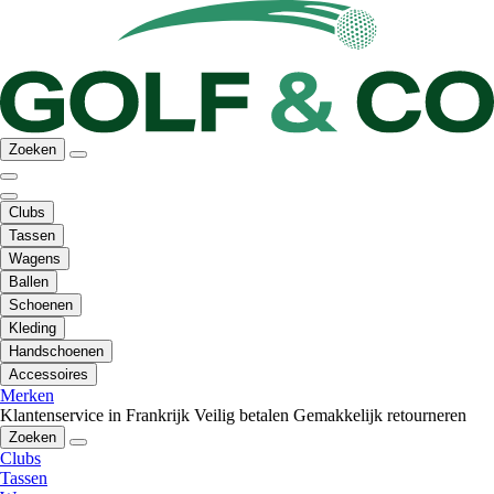
Zoeken
Clubs
Tassen
Wagens
Ballen
Schoenen
Kleding
Handschoenen
Accessoires
Merken
Klantenservice in Frankrijk
Veilig betalen
Gemakkelijk retourneren
Zoeken
Clubs
Tassen