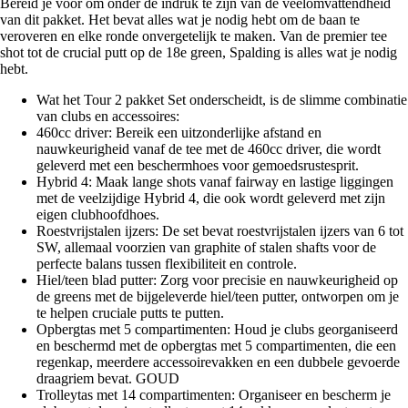
Bereid je voor om onder de indruk te zijn van de veelomvattendheid
van dit pakket. Het bevat alles wat je nodig hebt om de baan te
veroveren en elke ronde onvergetelijk te maken. Van de premier tee
shot tot de crucial putt op de 18e green, Spalding is alles wat je nodig
hebt.
Wat het Tour 2 pakket Set onderscheidt, is de slimme combinatie
van clubs en accessoires:
460cc driver: Bereik een uitzonderlijke afstand en
nauwkeurigheid vanaf de tee met de 460cc driver, die wordt
geleverd met een beschermhoes voor gemoedsrustesprit.
Hybrid 4: Maak lange shots vanaf fairway en lastige liggingen
met de veelzijdige Hybrid 4, die ook wordt geleverd met zijn
eigen clubhoofdhoes.
Roestvrijstalen ijzers: De set bevat roestvrijstalen ijzers van 6 tot
SW, allemaal voorzien van graphite of stalen shafts voor de
perfecte balans tussen flexibiliteit en controle.
Hiel/teen blad putter: Zorg voor precisie en nauwkeurigheid op
de greens met de bijgeleverde hiel/teen putter, ontworpen om je
te helpen cruciale putts te putten.
Opbergtas met 5 compartimenten: Houd je clubs georganiseerd
en beschermd met de opbergtas met 5 compartimenten, die een
regenkap, meerdere accessoirevakken en een dubbele gevoerde
draagriem bevat. GOUD
Trolleytas met 14 compartimenten: Organiseer en bescherm je