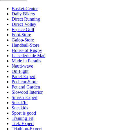
Basket-Center
Daily Bikers
Direct Running
Direct-Volley
Espace Golf
Foot-Store
Galop-Store
Handball-Store
House of Rugby
La sellerie de Maé
Made in Paradis
Nauti-wave
On-Fight
Padel-Expert
Pecheur-Store
Pet and Garden
Slowood Interior
Smash-Expert
Sneak'In
Sneakids
Sport is good
Training-Fit
Trek-Expert
Triathlon-Expert