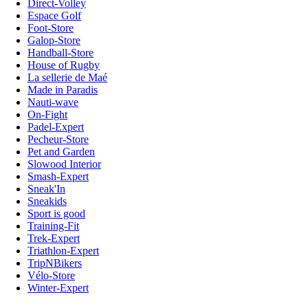
Direct-Volley
Espace Golf
Foot-Store
Galop-Store
Handball-Store
House of Rugby
La sellerie de Maé
Made in Paradis
Nauti-wave
On-Fight
Padel-Expert
Pecheur-Store
Pet and Garden
Slowood Interior
Smash-Expert
Sneak'In
Sneakids
Sport is good
Training-Fit
Trek-Expert
Triathlon-Expert
TripNBikers
Vélo-Store
Winter-Expert