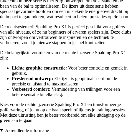
Elke club in deze serie is met zorg ontworpen om de afstand en de
baan van de bal te optimaliseren. De ijzers uit deze serie hebben
speciaal gevormde hoofden om een uitstekende energieoverdracht bij
de impact te garanderen, wat resulteert in betere prestaties op de baan.
De rechtsystemerij Spalding Pro X1 is perfect geschikt voor golfers
van alle niveaus, of ze nu beginners of ervaren spelers zijn. Deze clubs
zijn ontworpen om vertrouwen te inspireren en de techniek te
verbeteren, zodat je nieuwe stappen in je spel kunt zetten.
De belangrijkste voordelen van de rechte ijzerserie Spalding Pro X1
zijn:
Lichte graphite constructie:
Voor beter controle en gemak in
gebruik.
Presterend ontwerp:
Elk ijzer is geoptimaliseerd om de
precisie en afstand te maximaliseren.
Verbeterd comfort:
Vermindering van trillingen voor een
betere sensatie bij elke slag.
Kies voor de rechte ijzerserie Spalding Pro X1 en transformeer je
golfervaring, of je nu op de baan speelt of tijdens je trainingssessies.
Met deze uitrusting ben je beter voorbereid om elke uitdaging op de
green aan te gaan.
Aanvullende informatie