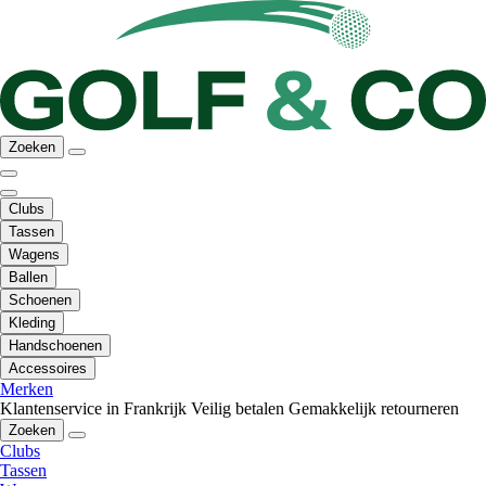
Zoeken
Clubs
Tassen
Wagens
Ballen
Schoenen
Kleding
Handschoenen
Accessoires
Merken
Klantenservice in Frankrijk
Veilig betalen
Gemakkelijk retourneren
Zoeken
Clubs
Tassen