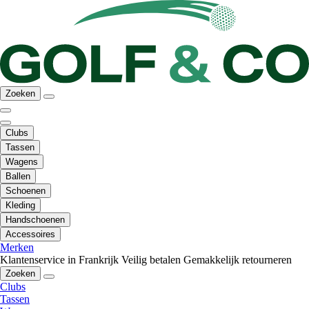
Zoeken
Clubs
Tassen
Wagens
Ballen
Schoenen
Kleding
Handschoenen
Accessoires
Merken
Klantenservice in Frankrijk
Veilig betalen
Gemakkelijk retourneren
Zoeken
Clubs
Tassen