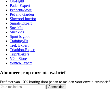
On-Fight
Padel-Expert
Pecheur-Store
Pet and Garden
Slowood Interior
Smash-Expert
Sneak'In
Sneakids
Sport is good
Training-Fit
Trek-Expert
Triathlon-Expert
TripNBikers
Vélo-Store
Winter-Expert
Abonneer je op onze nieuwsbrief
Profiteer van 10% korting door je aan te melden voor onze nieuwsbrief
Aanmelden