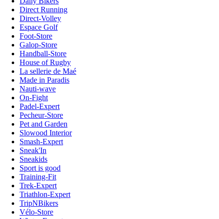
Daily Bikers
Direct Running
Direct-Volley
Espace Golf
Foot-Store
Galop-Store
Handball-Store
House of Rugby
La sellerie de Maé
Made in Paradis
Nauti-wave
On-Fight
Padel-Expert
Pecheur-Store
Pet and Garden
Slowood Interior
Smash-Expert
Sneak'In
Sneakids
Sport is good
Training-Fit
Trek-Expert
Triathlon-Expert
TripNBikers
Vélo-Store