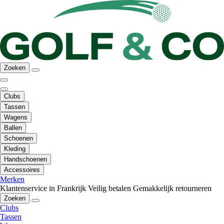
Zoeken
Clubs
Tassen
Wagens
Ballen
Schoenen
Kleding
Handschoenen
Accessoires
Merken
Klantenservice in Frankrijk
Veilig betalen
Gemakkelijk retourneren
Zoeken
Clubs
Tassen