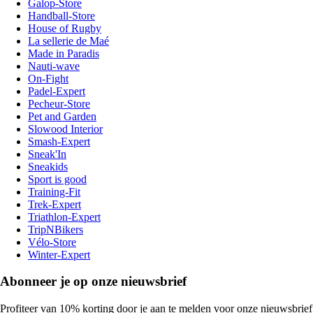
Galop-Store
Handball-Store
House of Rugby
La sellerie de Maé
Made in Paradis
Nauti-wave
On-Fight
Padel-Expert
Pecheur-Store
Pet and Garden
Slowood Interior
Smash-Expert
Sneak'In
Sneakids
Sport is good
Training-Fit
Trek-Expert
Triathlon-Expert
TripNBikers
Vélo-Store
Winter-Expert
Abonneer je op onze nieuwsbrief
Profiteer van 10% korting door je aan te melden voor onze nieuwsbrief