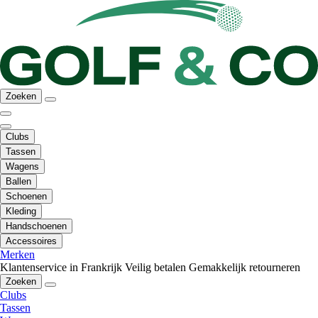
Zoeken
Clubs
Tassen
Wagens
Ballen
Schoenen
Kleding
Handschoenen
Accessoires
Merken
Klantenservice in Frankrijk
Veilig betalen
Gemakkelijk retourneren
Zoeken
Clubs
Tassen