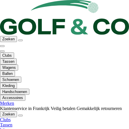
Zoeken
Clubs
Tassen
Wagens
Ballen
Schoenen
Kleding
Handschoenen
Accessoires
Merken
Klantenservice in Frankrijk
Veilig betalen
Gemakkelijk retourneren
Zoeken
Clubs
Tassen