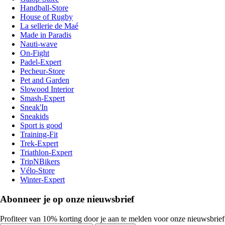
Handball-Store
House of Rugby
La sellerie de Maé
Made in Paradis
Nauti-wave
On-Fight
Padel-Expert
Pecheur-Store
Pet and Garden
Slowood Interior
Smash-Expert
Sneak'In
Sneakids
Sport is good
Training-Fit
Trek-Expert
Triathlon-Expert
TripNBikers
Vélo-Store
Winter-Expert
Abonneer je op onze nieuwsbrief
Profiteer van 10% korting door je aan te melden voor onze nieuwsbrief