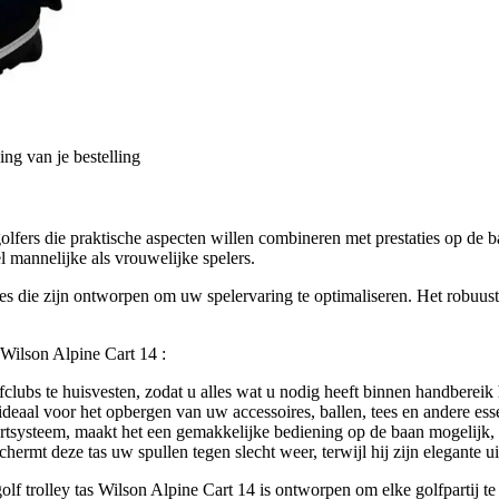
ng van je bestelling
r golfers die praktische aspecten willen combineren met prestaties op d
l mannelijke als vrouwelijke spelers.
es die zijn ontworpen om uw spelervaring te optimaliseren. Het robuust
 Wilson Alpine Cart 14 :
lubs te huisvesten, zodat u alles wat u nodig heeft binnen handbereik 
ideaal voor het opbergen van uw accessoires, ballen, tees en andere esse
tsysteem, maakt het een gemakkelijke bediening op de baan mogelijk,
rmt deze tas uw spullen tegen slecht weer, terwijl hij zijn elegante ui
olf trolley tas Wilson Alpine Cart 14 is ontworpen om elke golfpartij te 