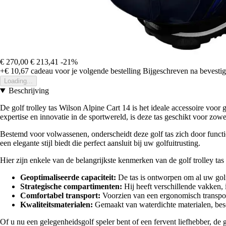
€ 270,00
€ 213,41
-21%
+€ 10,67
cadeau voor je volgende bestelling
Bijgeschreven na bevestigi
Loading...
Beschrijving
De golf trolley tas Wilson Alpine Cart 14 is het ideale accessoire voo
expertise en innovatie in de sportwereld, is deze tas geschikt voor zowe
Bestemd voor volwassenen, onderscheidt deze golf tas zich door functi
een elegante stijl biedt die perfect aansluit bij uw golfuitrusting.
Hier zijn enkele van de belangrijkste kenmerken van de golf trolley tas
Geoptimaliseerde capaciteit:
De tas is ontworpen om al uw golfc
Strategische compartimenten:
Hij heeft verschillende vakken, 
Comfortabel transport:
Voorzien van een ergonomisch transpor
Kwaliteitsmaterialen:
Gemaakt van waterdichte materialen, besche
Of u nu een gelegenheidsgolf speler bent of een fervent liefhebber, de g