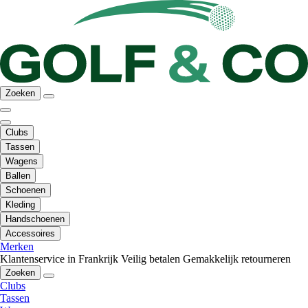
Zoeken
Clubs
Tassen
Wagens
Ballen
Schoenen
Kleding
Handschoenen
Accessoires
Merken
Klantenservice in Frankrijk
Veilig betalen
Gemakkelijk retourneren
Zoeken
Clubs
Tassen