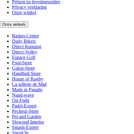
Prijzen en leveringsopties
Privacy verklaring
Onze winkel
Onze winkels
Basket-Center
Daily Bikers
Direct Running
Direct-Volley
Espace Golf
Foot-Store
Galop-Store
Handball-Store
House of Rugby
La sellerie de Maé
Made in Paradis
Nauti-wave
On-Fight
Padel-Expert
Pecheur-Store
Pet and Garden
Slowood Interior
Smash-Expert
Sneak'In