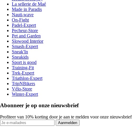
La sellerie de Maé
Made in Paradis
Nauti-wave
On-Fight
Padel-Expert
Pecheur-Store
Pet and Garden
Slowood Interior
Smash-Expert
Sneak'In
Sneakids
Sport is good
Training-Fit
Trek-Expert
Triathlon-Expert
TripNBikers
Vélo-Store
Winter-Expert
Abonneer je op onze nieuwsbrief
Profiteer van 10% korting door je aan te melden voor onze nieuwsbrief
Aanmelden