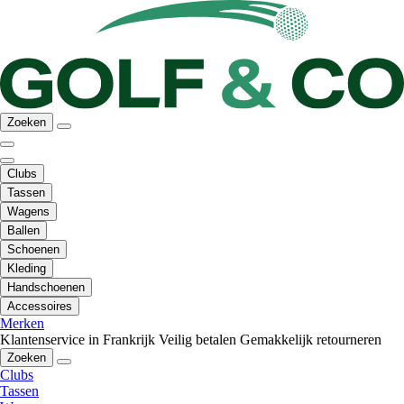
Zoeken
Clubs
Tassen
Wagens
Ballen
Schoenen
Kleding
Handschoenen
Accessoires
Merken
Klantenservice in Frankrijk
Veilig betalen
Gemakkelijk retourneren
Zoeken
Clubs
Tassen