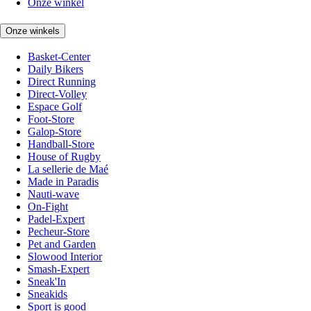
Onze winkel
Onze winkels
Basket-Center
Daily Bikers
Direct Running
Direct-Volley
Espace Golf
Foot-Store
Galop-Store
Handball-Store
House of Rugby
La sellerie de Maé
Made in Paradis
Nauti-wave
On-Fight
Padel-Expert
Pecheur-Store
Pet and Garden
Slowood Interior
Smash-Expert
Sneak'In
Sneakids
Sport is good