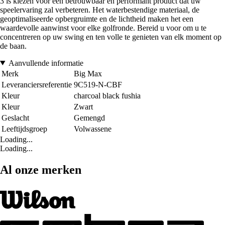
3 is kiezen voor een betrouwbaar en performant product dat uw
speelervaring zal verbeteren. Het waterbestendige materiaal, de
geoptimaliseerde opbergruimte en de lichtheid maken het een
waardevolle aanwinst voor elke golfronde. Bereid u voor om u te
concentreren op uw swing en ten volle te genieten van elk moment op
de baan.
Aanvullende informatie
Merk
Big Max
Leveranciersreferentie
9C519-N-CBF
Kleur
charcoal black fushia
Kleur
Zwart
Geslacht
Gemengd
Leeftijdsgroep
Volwassene
Loading...
Loading...
Al onze merken