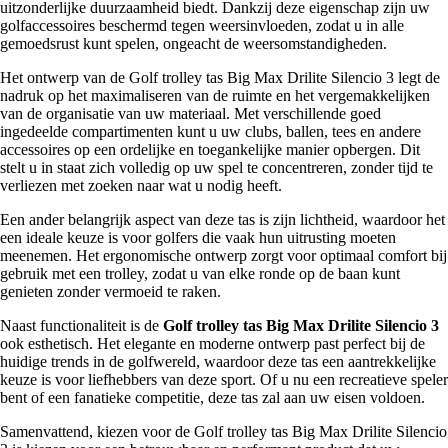
uitzonderlijke duurzaamheid biedt. Dankzij deze eigenschap zijn uw
golfaccessoires beschermd tegen weersinvloeden, zodat u in alle
gemoedsrust kunt spelen, ongeacht de weersomstandigheden.
Het ontwerp van de Golf trolley tas Big Max Drilite Silencio 3 legt de
nadruk op het maximaliseren van de ruimte en het vergemakkelijken
van de organisatie van uw materiaal. Met verschillende goed
ingedeelde compartimenten kunt u uw clubs, ballen, tees en andere
accessoires op een ordelijke en toegankelijke manier opbergen. Dit
stelt u in staat zich volledig op uw spel te concentreren, zonder tijd te
verliezen met zoeken naar wat u nodig heeft.
Een ander belangrijk aspect van deze tas is zijn lichtheid, waardoor het
een ideale keuze is voor golfers die vaak hun uitrusting moeten
meenemen. Het ergonomische ontwerp zorgt voor optimaal comfort bij
gebruik met een trolley, zodat u van elke ronde op de baan kunt
genieten zonder vermoeid te raken.
Naast functionaliteit is de
Golf trolley tas Big Max Drilite Silencio 3
ook esthetisch. Het elegante en moderne ontwerp past perfect bij de
huidige trends in de golfwereld, waardoor deze tas een aantrekkelijke
keuze is voor liefhebbers van deze sport. Of u nu een recreatieve speler
bent of een fanatieke competitie, deze tas zal aan uw eisen voldoen.
Samenvattend, kiezen voor de Golf trolley tas Big Max Drilite Silencio