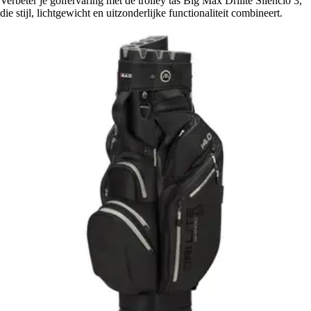
Verbeter je golfervaring met de trolley tas Big Max Drilite Silencio 3,
die stijl, lichtgewicht en uitzonderlijke functionaliteit combineert.