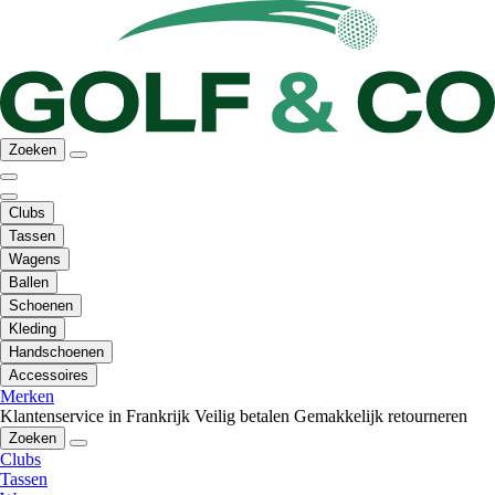
Zoeken
Clubs
Tassen
Wagens
Ballen
Schoenen
Kleding
Handschoenen
Accessoires
Merken
Klantenservice in Frankrijk
Veilig betalen
Gemakkelijk retourneren
Zoeken
Clubs
Tassen