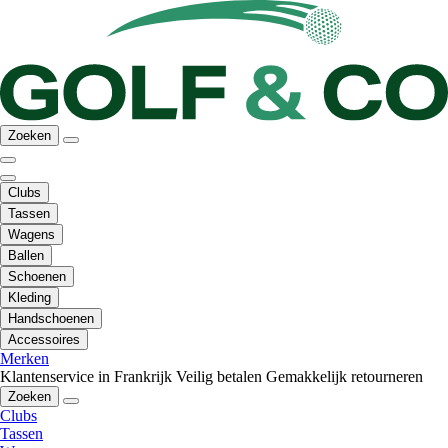
Zoeken
Clubs
Tassen
Wagens
Ballen
Schoenen
Kleding
Handschoenen
Accessoires
Merken
Klantenservice in Frankrijk
Veilig betalen
Gemakkelijk retourneren
Zoeken
Clubs
Tassen