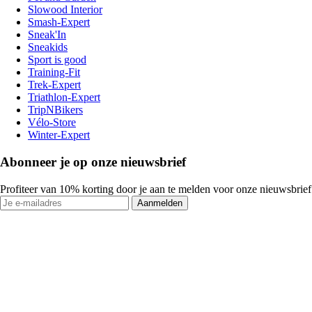
Slowood Interior
Smash-Expert
Sneak'In
Sneakids
Sport is good
Training-Fit
Trek-Expert
Triathlon-Expert
TripNBikers
Vélo-Store
Winter-Expert
Abonneer je op onze nieuwsbrief
Profiteer van 10% korting door je aan te melden voor onze nieuwsbrief
Aanmelden