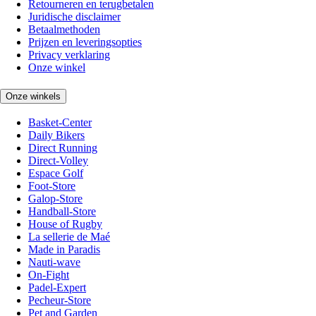
Retourneren en terugbetalen
Juridische disclaimer
Betaalmethoden
Prijzen en leveringsopties
Privacy verklaring
Onze winkel
Onze winkels
Basket-Center
Daily Bikers
Direct Running
Direct-Volley
Espace Golf
Foot-Store
Galop-Store
Handball-Store
House of Rugby
La sellerie de Maé
Made in Paradis
Nauti-wave
On-Fight
Padel-Expert
Pecheur-Store
Pet and Garden